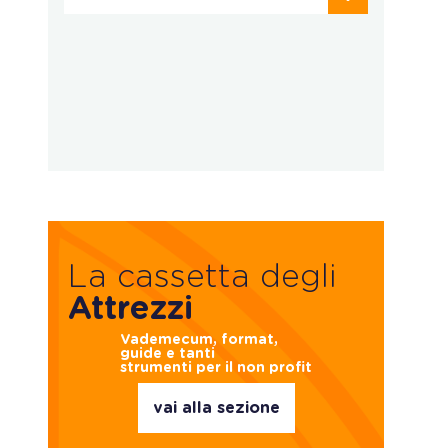
d
La cassetta degli
Attrezzi
Vademecum, format,
guide e tanti
strumenti per il non profit
vai alla sezione