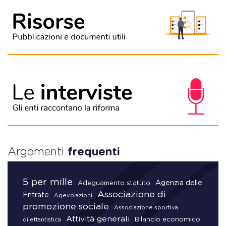
Argomenti
frequenti
5 per mille
Agenzia delle
Adeguamento statuto
Associazione di
Entrate
Agevolazioni
promozione sociale
Associazione sportiva
Attività generali
Bilancio economico
dilettantistica