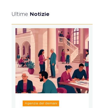
Ultime
Notizie
Agenzia del demani
R