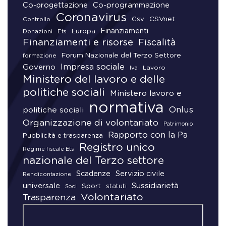
Co-progettazione
Co-programmazione
Coronavirus
CSVnet
Csv
Controllo
Finanziamenti
Donazioni
Europa
Ets
Finanziamenti e risorse
Fiscalità
Forum Nazionale del Terzo Settore
formazione
Impresa sociale
Governo
Lavoro
Iva
Ministero del lavoro e delle
politiche sociali
Ministero lavoro e
normativa
Onlus
politiche sociali
Organizzazione di volontariato
Patrimonio
Rapporto con la Pa
Pubblicità e trasparenza
Registro unico
Regime fiscale Ets
nazionale del Terzo settore
Scadenze
Servizio civile
Rendicontazione
universale
Sussidiarietà
Sport
statuti
Soci
Volontariato
Trasparenza