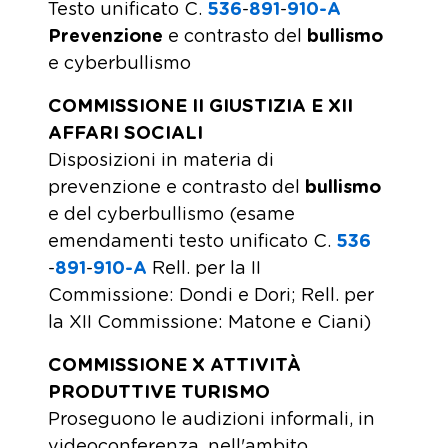
Testo unificato C.
536
​-
891
​-
910-A
Prevenzione
e contrasto del
bullismo
e cyberbullismo
COMMISSIONE II GIUSTIZIA E XII
AFFARI SOCIALI
Disposizioni in materia di
prevenzione e contrasto del
bullismo
e del cyberbullismo (esame
emendamenti testo unificato C.
536
-
891
​-
910-A
​ Rell. per la II
Commissione: Dondi e Dori; Rell. per
la XII Commissione: Matone e Ciani)
COMMISSIONE X ATTIVITÀ
PRODUTTIVE TURISMO
Proseguono le audizioni informali, in
videoconferenza, nell'ambito