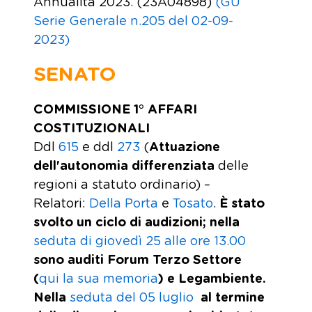
Annualità 2023. (23A04898)
(GU
Serie Generale n.205 del 02-09-
2023)
SENATO
COMMISSIONE 1° AFFARI
COSTITUZIONALI
Ddl
615
e ddl
273
(
Attuazione
dell'autonomia differenziata
delle
regioni a statuto ordinario) –
Relatori:
Della Porta
e
Tosato
.
È stato
svolto un ciclo di audizioni; nella
seduta di giovedì 25 alle ore 13.00
sono auditi Forum Terzo Settore
(
qui la sua memoria
)
e Legambiente.
Nella
seduta del 05 luglio
al termine