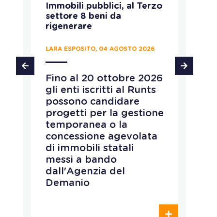
Immobili pubblici, al Terzo
A
settore 8 beni da
fo
rigenerare
c
LARA ESPOSITO, 04 AGOSTO 2026
CH
Fino al 20 ottobre 2026
P
gli enti iscritti al Runts
a
possono candidare
r
progetti per la gestione
v
temporanea o la
p
concessione agevolata
p
di immobili statali
L
messi a bando
q
dall'Agenzia del
r
Demanio
c
p
o