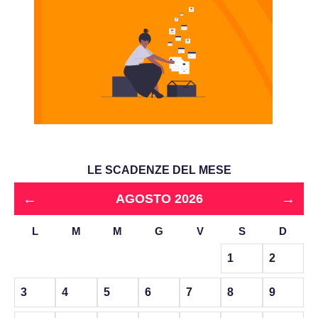
LE SCADENZE DEL MESE
←
→
AGOSTO 2026
L
M
M
G
V
S
D
1
2
3
4
5
6
7
8
9