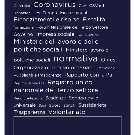
Coronavirus
CSVnet
Csv
Controllo
Finanziamenti
Donazioni
Europa
Ets
Finanziamenti e risorse
Fiscalità
Forum Nazionale del Terzo Settore
formazione
Impresa sociale
Governo
Lavoro
Iva
Ministero del lavoro e delle
politiche sociali
Ministero lavoro e
normativa
Onlus
politiche sociali
Organizzazione di volontariato
Patrimonio
Rapporto con la Pa
Pubblicità e trasparenza
Registro unico
Regime fiscale Ets
nazionale del Terzo settore
Scadenze
Servizio civile
Rendicontazione
universale
Sussidiarietà
Sport
statuti
Soci
Volontariato
Trasparenza