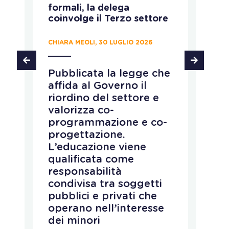
formali, la delega
ca
coinvolge il Terzo settore
CH
CHIARA MEOLI, 30 LUGLIO 2026
T
Pubblicata la legge che
d
affida al Governo il
d
riordino del settore e
p
e
valorizza co-
s
programmazione e co-
i
progettazione.
d
L’educazione viene
a
qualificata come
c
responsabilità
e
condivisa tra soggetti
i
pubblici e privati che
c
operano nell’interesse
a
dei minori
e