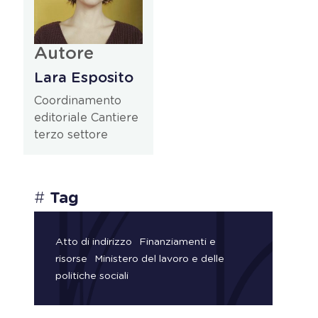
Autore
Lara Esposito
Coordinamento
editoriale Cantiere
terzo settore
#
Tag
Atto di indirizzo
Finanziamenti e
risorse
Ministero del lavoro e delle
politiche sociali