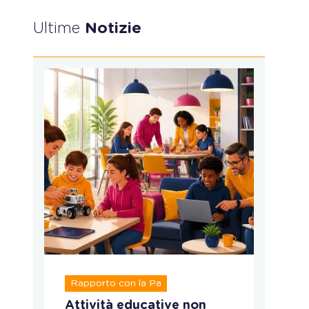
Ultime
Notizie
R
Rapporto con la Pa
T
Attività educative non
Ru