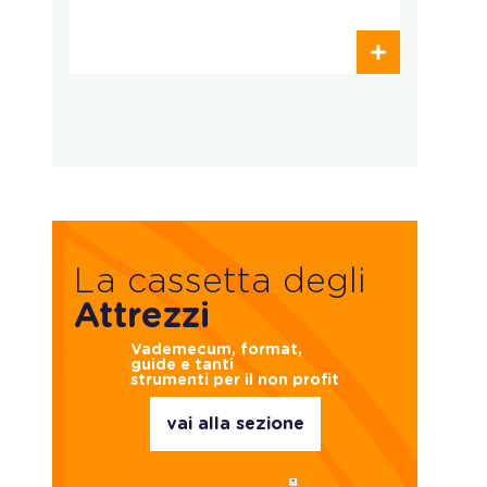
p
La cassetta degli
Attrezzi
Vademecum, format,
guide e tanti
strumenti per il non profit
vai alla sezione