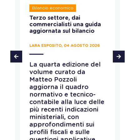
Bilancio economico
A
:
Terzo settore, dai
Im
commercialisti una guida
s
aggiornata sul bilancio
r
LARA ESPOSITO, 04 AGOSTO 2026
LA
La quarta edizione del
F
volume curato da
gl
Matteo Pozzoli
p
o
aggiorna il quadro
p
normativo e tecnico-
t
contabile alla luce delle
c
più recenti indicazioni
d
ministeriali, con
m
approfondimenti sui
d
profili fiscali e sulle
D
questioni applicative