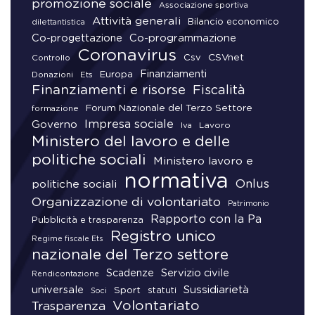
promozione sociale
Associazione sportiva
Attività generali
Bilancio economico
dilettantistica
Co-progettazione
Co-programmazione
Coronavirus
CSVnet
Csv
Controllo
Finanziamenti
Donazioni
Europa
Ets
Finanziamenti e risorse
Fiscalità
Forum Nazionale del Terzo Settore
formazione
Impresa sociale
Governo
Lavoro
Iva
Ministero del lavoro e delle
politiche sociali
Ministero lavoro e
normativa
Onlus
politiche sociali
Organizzazione di volontariato
Patrimonio
Rapporto con la Pa
Pubblicità e trasparenza
Registro unico
Regime fiscale Ets
nazionale del Terzo settore
Scadenze
Servizio civile
Rendicontazione
universale
Sussidiarietà
Sport
statuti
Soci
Volontariato
Trasparenza