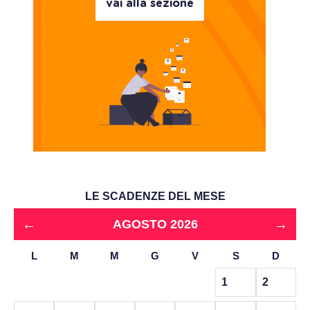
vai alla sezione
LE SCADENZE DEL MESE
←
→
AGOSTO 2026
L
M
M
G
V
S
D
1
2