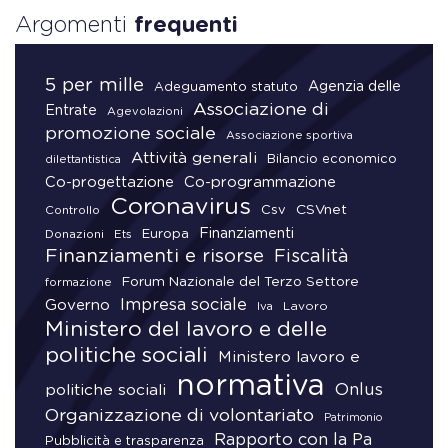
Argomenti
frequenti
5 per mille
Agenzia delle
Adeguamento statuto
Associazione di
Entrate
Agevolazioni
promozione sociale
Associazione sportiva
Attività generali
Bilancio economico
dilettantistica
Co-progettazione
Co-programmazione
Coronavirus
CSVnet
Csv
Controllo
Finanziamenti
Donazioni
Europa
Ets
Finanziamenti e risorse
Fiscalità
Forum Nazionale del Terzo Settore
formazione
Impresa sociale
Governo
Lavoro
Iva
Ministero del lavoro e delle
politiche sociali
Ministero lavoro e
normativa
Onlus
politiche sociali
Organizzazione di volontariato
Patrimonio
Rapporto con la Pa
Pubblicità e trasparenza