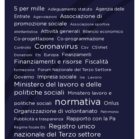
5 per mille
Agenzia delle
Adeguamento statuto
Associazione di
Entrate
Agevolazioni
promozione sociale
Associazione sportiva
Attività generali
Bilancio economico
dilettantistica
Co-progettazione
Co-programmazione
Coronavirus
CSVnet
Csv
Controllo
Finanziamenti
Donazioni
Europa
Ets
Finanziamenti e risorse
Fiscalità
Forum Nazionale del Terzo Settore
formazione
Impresa sociale
Governo
Lavoro
Iva
Ministero del lavoro e delle
politiche sociali
Ministero lavoro e
normativa
Onlus
politiche sociali
Organizzazione di volontariato
Patrimonio
Rapporto con la Pa
Pubblicità e trasparenza
Registro unico
Regime fiscale Ets
nazionale del Terzo settore