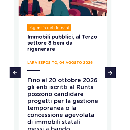
Agenzia del demani
R
Immobili pubblici, al Terzo
A
settore 8 beni da
fo
rigenerare
c
LARA ESPOSITO, 04 AGOSTO 2026
CH
Fino al 20 ottobre 2026
P
gli enti iscritti al Runts
a
possono candidare
r
progetti per la gestione
v
temporanea o la
p
concessione agevolata
p
di immobili statali
L
messi a bando
q