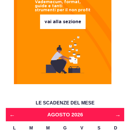
Vademecum, format,
guide e tanti
strumenti per il non profit
vai alla sezione
LE SCADENZE DEL MESE
←
→
AGOSTO 2026
L
M
M
G
V
S
D