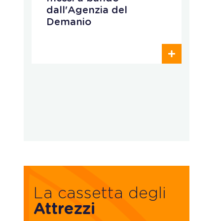
dall'Agenzia del
r
Demanio
c
p
o
d
La cassetta degli
Attrezzi