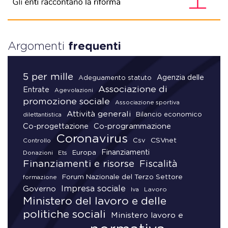
Argomenti
frequenti
5 per mille
Agenzia delle
Adeguamento statuto
Associazione di
Entrate
Agevolazioni
promozione sociale
Associazione sportiva
Attività generali
Bilancio economico
dilettantistica
Co-progettazione
Co-programmazione
Coronavirus
CSVnet
Csv
Controllo
Finanziamenti
Donazioni
Europa
Ets
Finanziamenti e risorse
Fiscalità
Forum Nazionale del Terzo Settore
formazione
Impresa sociale
Governo
Lavoro
Iva
Ministero del lavoro e delle
politiche sociali
Ministero lavoro e