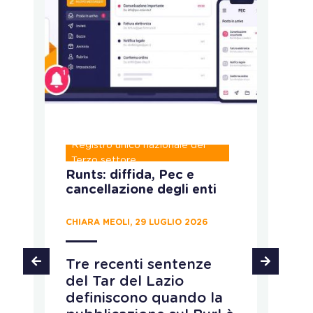
Registro unico nazionale del
P
Terzo settore
Runts: diffida, Pec e
C
cancellazione degli enti
c
p
d
CHIARA MEOLI, 29 LUGLIO 2026
MA
Tre recenti sentenze
del Tar del Lazio
L
definiscono quando la
M