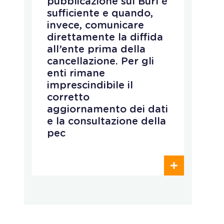
pubblicazione sul Burl è
c
sufficiente e quando,
r
invece, comunicare
d
direttamente la diffida
n
all’ente prima della
d
cancellazione. Per gli
s
enti rimane
p
imprescindibile il
r
corretto
p
aggiornamento dei dati
e
e la consultazione della
e
pec
o
c