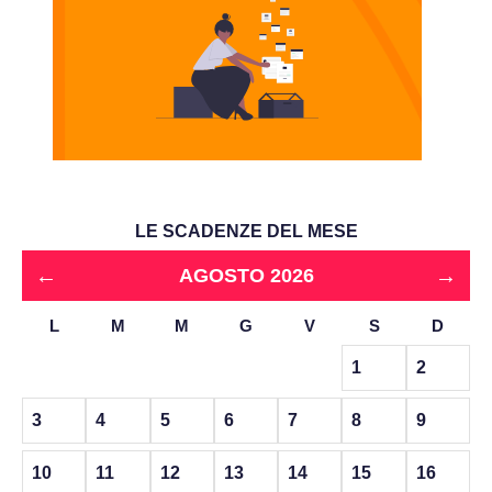
LE SCADENZE DEL MESE
←
→
AGOSTO 2026
L
M
M
G
V
S
D
1
2
3
4
5
6
7
8
9
10
11
12
13
14
15
16