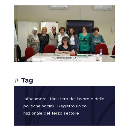
#
Tag
Infocamere
Ministero del lavoro e delle
politiche sociali
Registro unico
nazionale del Terzo settore