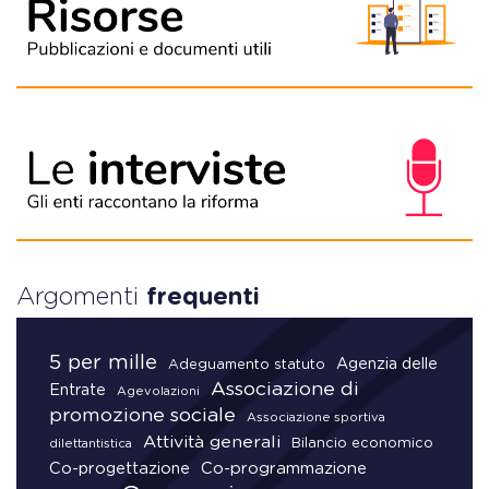
Argomenti
frequenti
5 per mille
Agenzia delle
Adeguamento statuto
Associazione di
Entrate
Agevolazioni
promozione sociale
Associazione sportiva
Attività generali
Bilancio economico
dilettantistica
Co-progettazione
Co-programmazione