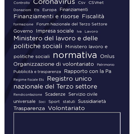
Coronavirus
CSVnet
Csv
Controllo
Finanziamenti
Donazioni
Europa
Ets
Finanziamenti e risorse
Fiscalità
Forum Nazionale del Terzo Settore
formazione
Impresa sociale
Governo
Lavoro
Iva
Ministero del lavoro e delle
politiche sociali
Ministero lavoro e
normativa
Onlus
politiche sociali
Organizzazione di volontariato
Patrimonio
Rapporto con la Pa
Pubblicità e trasparenza
Registro unico
Regime fiscale Ets
nazionale del Terzo settore
Scadenze
Servizio civile
Rendicontazione
universale
Sussidiarietà
Sport
statuti
Soci
Volontariato
Trasparenza