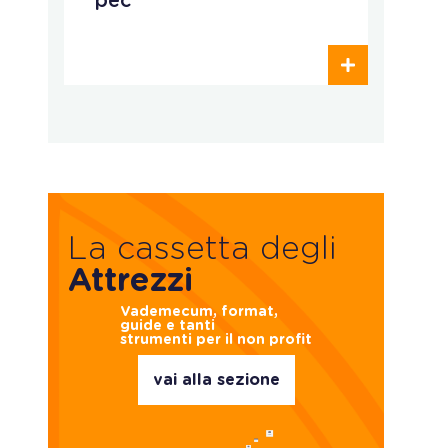
pec
o
c
La cassetta degli
Attrezzi
Vademecum, format,
guide e tanti
strumenti per il non profit
vai alla sezione