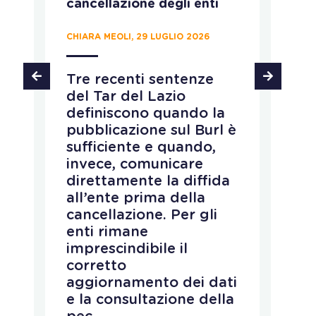
cancellazione degli enti
c
p
d
CHIARA MEOLI, 29 LUGLIO 2026
MA
Tre recenti sentenze
del Tar del Lazio
L
definiscono quando la
M
pubblicazione sul Burl è
c
sufficiente e quando,
r
invece, comunicare
d
direttamente la diffida
n
all’ente prima della
d
cancellazione. Per gli
s
enti rimane
p
imprescindibile il
r
corretto
p
aggiornamento dei dati
e
e la consultazione della
e