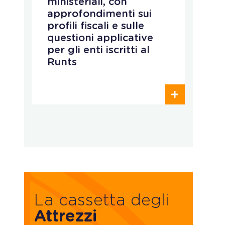
ministeriali, con
m
approfondimenti sui
d
profili fiscali e sulle
D
questioni applicative
per gli enti iscritti al
Runts
La cassetta degli
Attrezzi