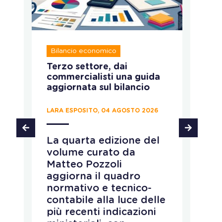
Bilancio economico
A
:
Terzo settore, dai
Im
commercialisti una guida
s
aggiornata sul bilancio
r
LARA ESPOSITO, 04 AGOSTO 2026
LA
La quarta edizione del
F
volume curato da
gl
Matteo Pozzoli
p
o
aggiorna il quadro
p
normativo e tecnico-
t
contabile alla luce delle
c
più recenti indicazioni
d