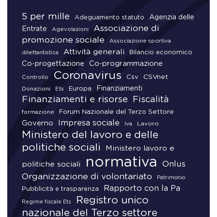
5 per mille
Agenzia delle
Adeguamento statuto
Associazione di
Entrate
Agevolazioni
promozione sociale
Associazione sportiva
Attività generali
Bilancio economico
dilettantistica
Co-progettazione
Co-programmazione
Coronavirus
CSVnet
Csv
Controllo
Finanziamenti
Donazioni
Europa
Ets
Finanziamenti e risorse
Fiscalità
Forum Nazionale del Terzo Settore
formazione
Impresa sociale
Governo
Lavoro
Iva
Ministero del lavoro e delle
politiche sociali
Ministero lavoro e
normativa
Onlus
politiche sociali
Organizzazione di volontariato
Patrimonio
Rapporto con la Pa
Pubblicità e trasparenza
Registro unico
Regime fiscale Ets
nazionale del Terzo settore