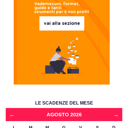
Vademecum, format,
guide e tanti
strumenti per il non profit
vai alla sezione
LE SCADENZE DEL MESE
←
→
AGOSTO 2026
L
M
M
G
V
S
D