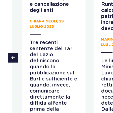
e cancellazione
Runt
 il
degli enti
calco
patr
CHIARA MEOLI, 29
incr
LUGLIO 2026
devo
MARIN
Tre recenti
LUGLI
sentenze del Tar
 al
del Lazio
ino
definiscono
Le l
quando la
Mini
pubblicazione sul
Lav
e
Burl è sufficiente e
chiar
quando, invece,
retti
comunicare
doc
direttamente la
nece
a
diffida all’ente
dete
prima della
Dall