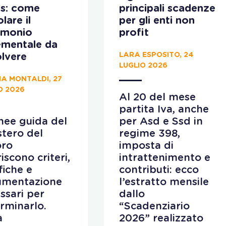
s: come
principali scadenze
lare il
per gli enti non
imonio
profit
ementale da
LARA ESPOSITO, 24
lvere
LUGLIO 2026
A MONTALDI, 27
O 2026
Al 20 del mese
partita Iva, anche
inee guida del
per Asd e Ssd in
stero del
regime 398,
oro
imposta di
iscono criteri,
intrattenimento e
fiche e
contributi: ecco
umentazione
l’estratto mensile
ssari per
dallo
rminarlo.
“Scadenziario
a
2026” realizzato