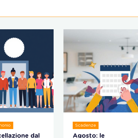
monio
Scadenze
ellazione dal
Agosto: le