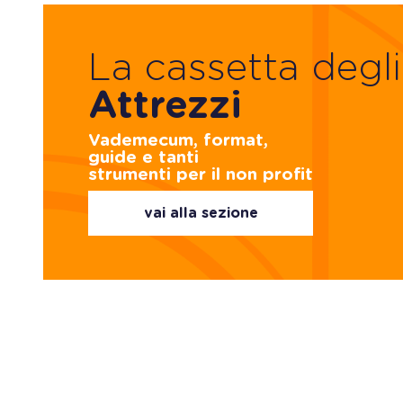
La cassetta degli
Attrezzi
Vademecum, format,
guide e tanti
strumenti per il non profit
vai alla sezione