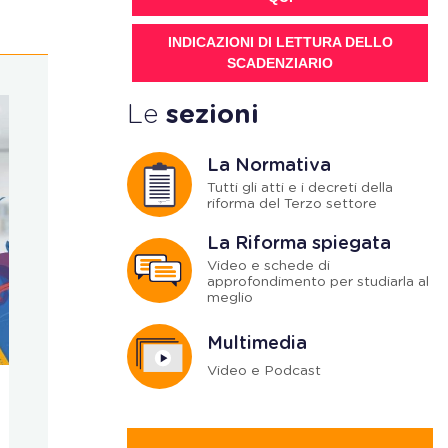
INDICAZIONI DI LETTURA DELLO
SCADENZIARIO
Le
sezioni
La Normativa
Tutti gli atti e i decreti della
riforma del Terzo settore
La Riforma spiegata
Video e schede di
approfondimento per studiarla al
meglio
Multimedia
Video e Podcast
Social bonus
Finanziamen
Social bonus, via
Online le 