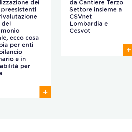
ilizzazione dei
da Cantiere Terzo
 preesistenti
Settore insieme a
 rivalutazione
CSVnet
 del
Lombardia e
imonio
Cesvot
iale, ecco cosa
ia per enti
bilancio
nario e in
abilità per
a