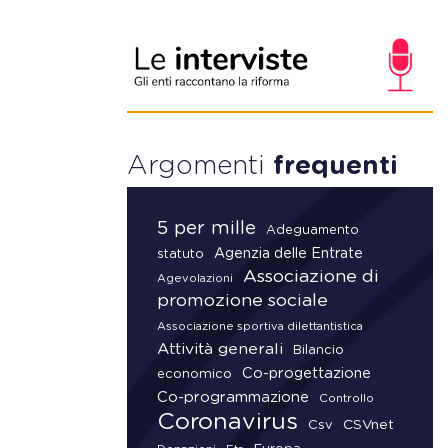
Argomenti
frequenti
5 per mille
Adeguamento
Agenzia delle Entrate
statuto
Associazione di
Agevolazioni
promozione sociale
Associazione sportiva dilettantistica
Attività generali
Bilancio
Co-progettazione
economico
Co-programmazione
Controllo
Coronavirus
CSVnet
Csv