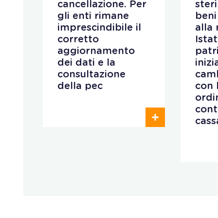
cancellazione. Per
ster
gli enti rimane
beni
i e
imprescindibile il
alla
corretto
Istat
aggiornamento
patr
i
dei dati e la
iniz
consultazione
camb
della pec
con 
ordi
cont
cass