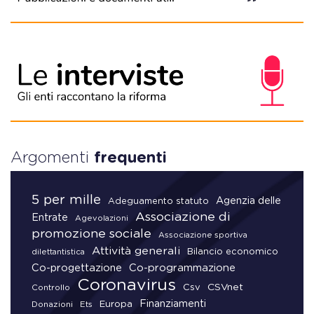
Argomenti
frequenti
5 per mille
Agenzia delle
Adeguamento statuto
Associazione di
Entrate
Agevolazioni
promozione sociale
Associazione sportiva
Attività generali
Bilancio economico
dilettantistica
Co-progettazione
Co-programmazione
Coronavirus
CSVnet
Csv
Controllo
Finanziamenti
Donazioni
Europa
Ets