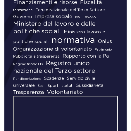
Finanziamenti e risorse
Fiscalità
Forum Nazionale del Terzo Settore
formazione
Impresa sociale
Governo
Lavoro
Iva
Ministero del lavoro e delle
politiche sociali
Ministero lavoro e
normativa
Onlus
politiche sociali
Organizzazione di volontariato
Patrimonio
Rapporto con la Pa
Pubblicità e trasparenza
Registro unico
Regime fiscale Ets
nazionale del Terzo settore
Scadenze
Servizio civile
Rendicontazione
universale
Sussidiarietà
Sport
statuti
Soci
Volontariato
Trasparenza