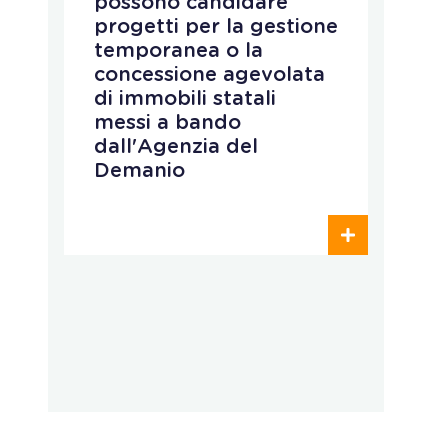
possono candidare
r
progetti per la gestione
v
temporanea o la
p
concessione agevolata
p
di immobili statali
L
messi a bando
q
dall'Agenzia del
r
Demanio
c
p
o
d