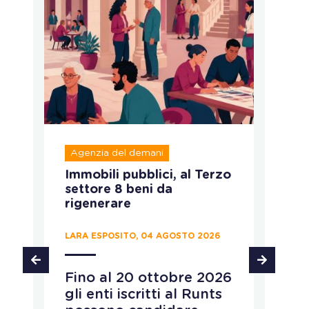
Agenzia del demani
R
Immobili pubblici, al Terzo
A
settore 8 beni da
fo
rigenerare
c
LARA ESPOSITO, 04 AGOSTO 2026
CH
Fino al 20 ottobre 2026
P
gli enti iscritti al Runts
a