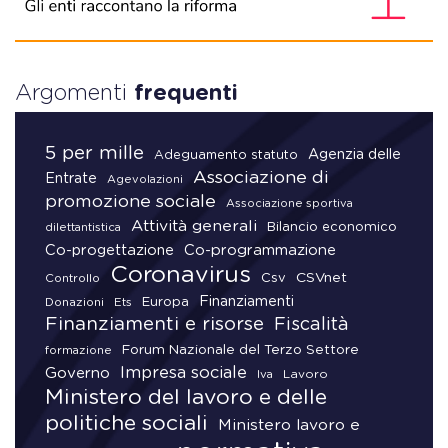
Argomenti
frequenti
5 per mille
Agenzia delle
Adeguamento statuto
Associazione di
Entrate
Agevolazioni
promozione sociale
Associazione sportiva
Attività generali
Bilancio economico
dilettantistica
Co-progettazione
Co-programmazione
Coronavirus
CSVnet
Csv
Controllo
Finanziamenti
Donazioni
Europa
Ets
Finanziamenti e risorse
Fiscalità
Forum Nazionale del Terzo Settore
formazione
Impresa sociale
Governo
Lavoro
Iva
Ministero del lavoro e delle
politiche sociali
Ministero lavoro e