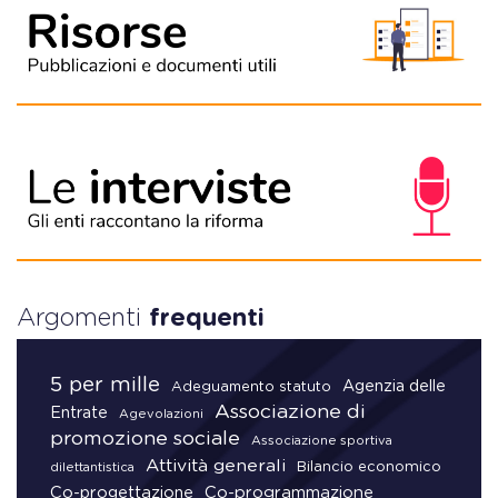
Argomenti
frequenti
5 per mille
Agenzia delle
Adeguamento statuto
Associazione di
Entrate
Agevolazioni
promozione sociale
Associazione sportiva
Attività generali
Bilancio economico
dilettantistica
Co-progettazione
Co-programmazione