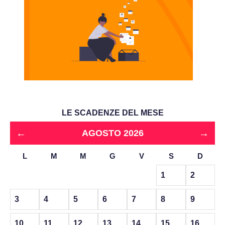
LE SCADENZE DEL MESE
←
→
AGOSTO 2026
L
M
M
G
V
S
D
1
2
3
4
5
6
7
8
9
10
11
12
13
14
15
16