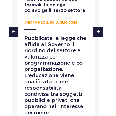
formali, la delega
ca
coinvolge il Terzo settore
CH
CHIARA MEOLI, 30 LUGLIO 2026
T
Pubblicata la legge che
d
affida al Governo il
d
riordino del settore e
p
e
valorizza co-
s
programmazione e co-
i
progettazione.
d
L’educazione viene
a
qualificata come
c
responsabilità
e
condivisa tra soggetti
i
pubblici e privati che
c
operano nell’interesse
a
dei minori
e