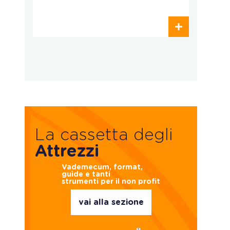
p
La cassetta degli
Attrezzi
Vademecum, format,
guide e tanti
strumenti per il non profit
vai alla sezione