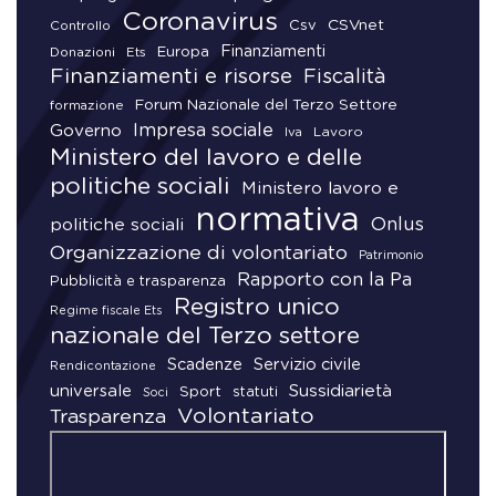
Coronavirus
CSVnet
Csv
Controllo
Finanziamenti
Donazioni
Europa
Ets
Finanziamenti e risorse
Fiscalità
Forum Nazionale del Terzo Settore
formazione
Impresa sociale
Governo
Lavoro
Iva
Ministero del lavoro e delle
politiche sociali
Ministero lavoro e
normativa
Onlus
politiche sociali
Organizzazione di volontariato
Patrimonio
Rapporto con la Pa
Pubblicità e trasparenza
Registro unico
Regime fiscale Ets
nazionale del Terzo settore
Scadenze
Servizio civile
Rendicontazione
universale
Sussidiarietà
Sport
statuti
Soci
Volontariato
Trasparenza