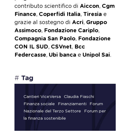
contributo scientifico di
Aiccon
,
Cgm
Finance
,
Coperfidi Italia
,
Tiresia
e
grazie al sostegno di
Acri
,
Gruppo
Assimoco
,
Fondazione Cariplo
,
Compagnia San Paolo
,
Fondazione
CON IL SUD
,
CSVnet
,
Bcc
Federcasse
,
Ubi banca
e
Unipol Sai
.
#
Tag
Cantieri ViceVersa
Claudia Fiaschi
Finanza sociale
Finanziamenti
Forum
Nazionale del Terzo Settore
Forum per
la finanza sostenibile