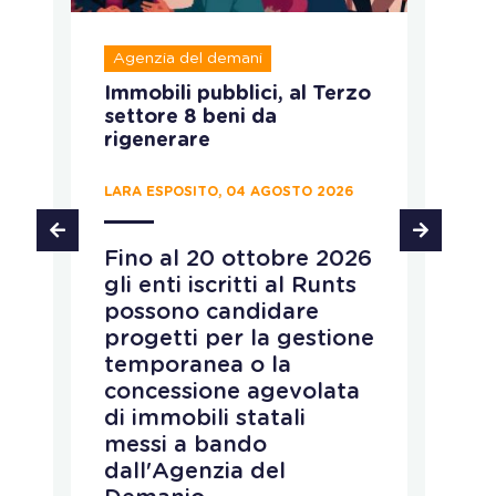
Agenzia del demani
R
Immobili pubblici, al Terzo
A
settore 8 beni da
fo
rigenerare
c
LARA ESPOSITO, 04 AGOSTO 2026
CH
Fino al 20 ottobre 2026
P
gli enti iscritti al Runts
a
possono candidare
r
progetti per la gestione
v
temporanea o la
p
concessione agevolata
p
di immobili statali
L
messi a bando
q
dall'Agenzia del
r