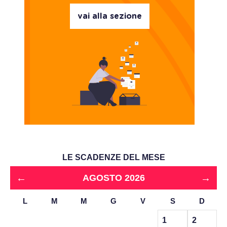
vai alla sezione
LE SCADENZE DEL MESE
←
→
AGOSTO 2026
L
M
M
G
V
S
D
1
2