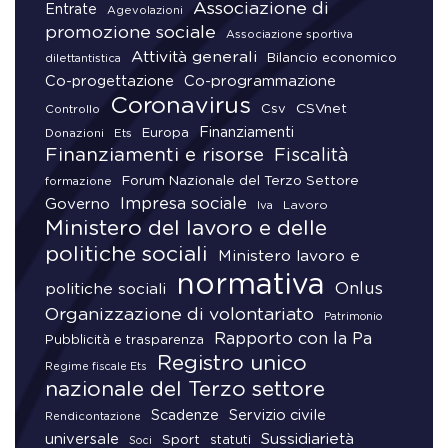
Associazione di
Entrate
Agevolazioni
promozione sociale
Associazione sportiva
Attività generali
Bilancio economico
dilettantistica
Co-progettazione
Co-programmazione
Coronavirus
CSVnet
Csv
Controllo
Finanziamenti
Donazioni
Europa
Ets
Finanziamenti e risorse
Fiscalità
Forum Nazionale del Terzo Settore
formazione
Impresa sociale
Governo
Lavoro
Iva
Ministero del lavoro e delle
politiche sociali
Ministero lavoro e
normativa
Onlus
politiche sociali
Organizzazione di volontariato
Patrimonio
Rapporto con la Pa
Pubblicità e trasparenza
Registro unico
Regime fiscale Ets
nazionale del Terzo settore
Scadenze
Servizio civile
Rendicontazione
universale
Sussidiarietà
Sport
statuti
Soci