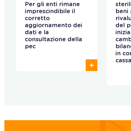
Per gli enti rimane
steri
imprescindibile il
beni 
corretto
rival
aggiornamento dei
del 
dati e la
inizi
consultazione della
camb
pec
bilan
in co
cass