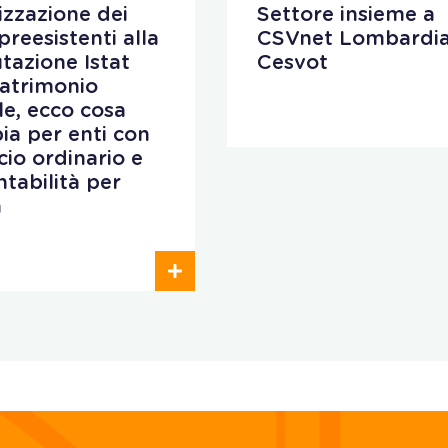
lizzazione dei
Settore insieme a
preesistenti alla
CSVnet Lombardia
utazione Istat
Cesvot
patrimonio
ale, ecco cosa
ia per enti con
cio ordinario e
ntabilità per
a