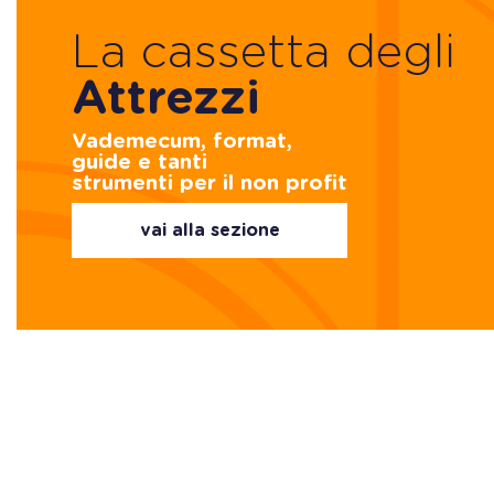
La cassetta degli
Attrezzi
Vademecum, format,
guide e tanti
strumenti per il non profit
vai alla sezione