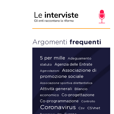
Argomenti
frequenti
5 per mille
Adeguamento
Agenzia delle Entrate
statuto
Associazione di
Agevolazioni
promozione sociale
Associazione sportiva dilettantistica
Attività generali
Bilancio
Co-progettazione
economico
Co-programmazione
Controllo
Coronavirus
CSVnet
Csv