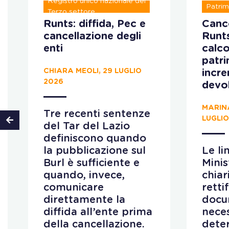
Registro unico nazionale del
Patrim
Terzo settore
Runts: diffida, Pec e
Cance
cancellazione degli
Runt
enti
calco
patr
CHIARA MEOLI, 29 LUGLIO
incr
2026
devo
MARIN
Tre recenti sentenze
LUGLIO
del Tar del Lazio
definiscono quando
la pubblicazione sul
Le li
Burl è sufficiente e
Minis
quando, invece,
chiar
comunicare
retti
direttamente la
docu
diffida all’ente prima
neces
della cancellazione.
deter