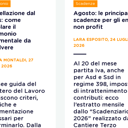
onio
Scadenze
llazione dal
Agosto: le principal
s: come
scadenze per gli en
lare il
non profit
imonio
LARA ESPOSITO, 24 LUGL
ementale da
2026
lvere
A MONTALDI, 27
Al 20 del mese
 2026
partita Iva, anche
per Asd e Ssd in
nee guida del
regime 398, impos
tero del Lavoro
di intrattenimento
iscono criteri,
contributi: ecco
fiche e
l’estratto mensile
mentazione
dallo “Scadenziari
sari per
2026” realizzato d
minarlo. Dalla
Cantiere Terzo