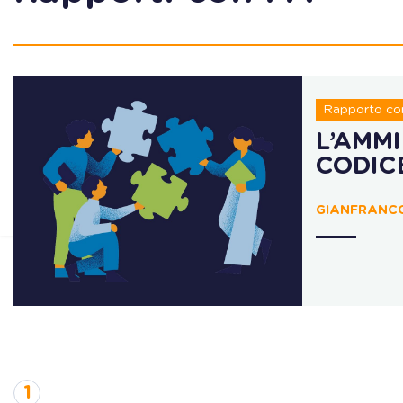
Rapporto con
L’AMM
CODIC
GIANFRANCO
1