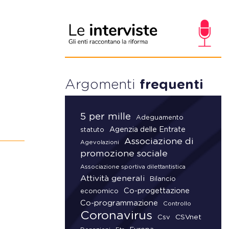
Argomenti
frequenti
5 per mille
Adeguamento
Agenzia delle Entrate
statuto
Associazione di
Agevolazioni
promozione sociale
Associazione sportiva dilettantistica
Attività generali
Bilancio
Co-progettazione
economico
Co-programmazione
Controllo
Coronavirus
CSVnet
Csv