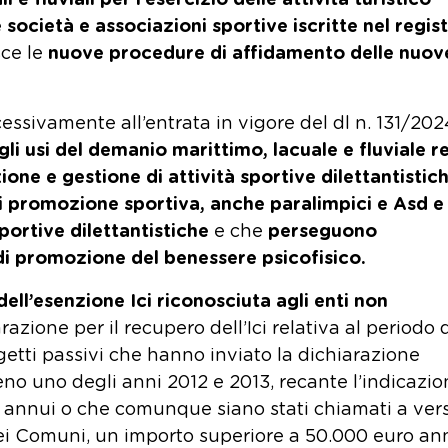
e fluviali per l’esercizio delle attività turistico
e società e associazioni sportive iscritte nel regis
sce le
nuove procedure di affidamento delle nuov
essivamente all’entrata in vigore del dl n. 131/20
gli usi del demanio marittimo, lacuale e fluviale re
ione e gestione di attività sportive dilettantistic
 di promozione sportiva, anche paralimpici e
Asd e
sportive dilettantistiche
e che
perseguono
e di promozione del benessere psicofisico.
dell’esenzione Ici riconosciuta agli enti non
iarazione per il recupero dell’Ici relativa al periodo 
etti passivi che hanno inviato la dichiarazione
no uno degli anni 2012 e 2013, recante l’indicazio
 annui o che comunque siano stati chiamati a vers
ei Comuni, un importo superiore a 50.000 euro ann