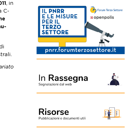
011
, in
a C-
ne
mu-
di
rali.
ariato