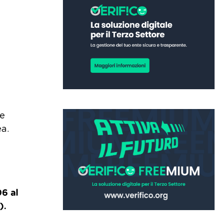
le
ea.
06 al
).