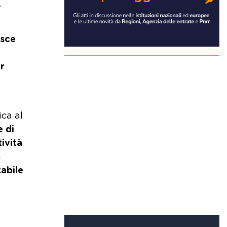
.
isce
o
r
ica al
e di
tività
a
tabile