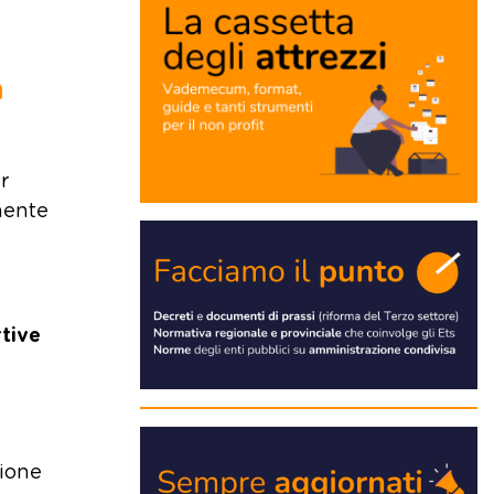
a
r
rnente
rtive
nione