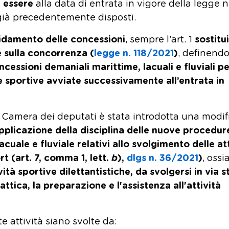
n essere
alla data di entrata in vigore della legge n
già precedentemente disposti.
idamento delle concessioni
, sempre l’art. 1
sostitu
e sulla concorrenza (
legge n. 118/2021
)
, definend
essioni demaniali marittime, lacuali e fluviali pe
 e sportive
avviate successivamente all’entrata in
 Camera dei deputati è stata introdotta una modif
pplicazione della disciplina delle nuove procedur
cuale e fluviale relativi allo svolgimento delle at
rt (art. 7, comma
1, lett.
b
),
dlgs n. 36/2021
)
, ossi
ità sportive dilettantistiche, da svolgersi in via s
ttica, la preparazione e l'assistenza all'attività
e attività siano svolte da: