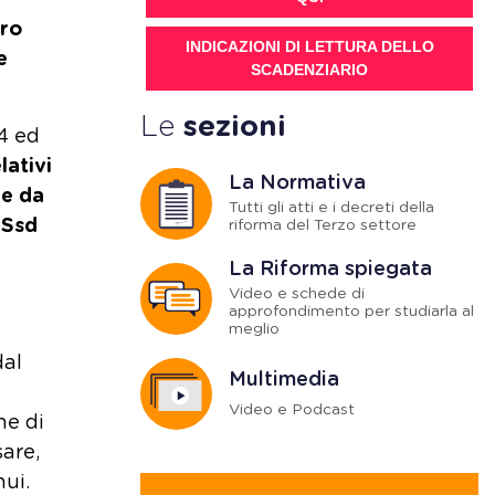
tro
INDICAZIONI DI LETTURA DELLO
e
SCADENZIARIO
Le
sezioni
24 ed
lativi
La Normativa
he da
Tutti gli atti e i decreti della
 Ssd
riforma del Terzo settore
La Riforma spiegata
Video e schede di
approfondimento per studiarla al
meglio
dal
Multimedia
Video e Podcast
ne di
are,
ui.