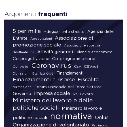
Argomenti
frequenti
5 per mille
Agenzia delle
Adeguamento statuto
Associazione di
Entrate
Agevolazioni
promozione sociale
Associazione sportiva
Attività generali
Bilancio economico
dilettantistica
Co-progettazione
Co-programmazione
Coronavirus
CSVnet
Csv
Controllo
Finanziamenti
Donazioni
Europa
Ets
Finanziamenti e risorse
Fiscalità
Forum Nazionale del Terzo Settore
formazione
Impresa sociale
Governo
Lavoro
Iva
Ministero del lavoro e delle
politiche sociali
Ministero lavoro e
normativa
Onlus
politiche sociali
Organizzazione di volontariato
Patrimonio