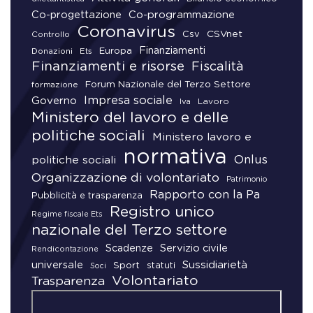
Co-progettazione
Co-programmazione
Coronavirus
CSVnet
Csv
Controllo
Finanziamenti
Donazioni
Europa
Ets
Finanziamenti e risorse
Fiscalità
Forum Nazionale del Terzo Settore
formazione
Impresa sociale
Governo
Lavoro
Iva
Ministero del lavoro e delle
politiche sociali
Ministero lavoro e
normativa
Onlus
politiche sociali
Organizzazione di volontariato
Patrimonio
Rapporto con la Pa
Pubblicità e trasparenza
Registro unico
Regime fiscale Ets
nazionale del Terzo settore
Scadenze
Servizio civile
Rendicontazione
universale
Sussidiarietà
Sport
statuti
Soci
Volontariato
Trasparenza