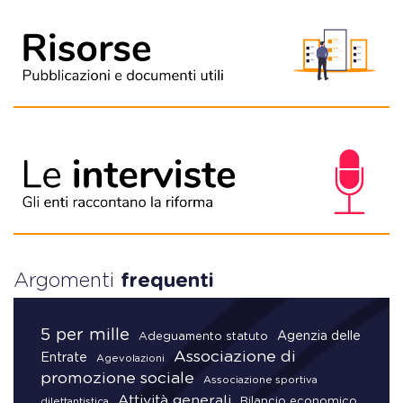
Argomenti
frequenti
5 per mille
Agenzia delle
Adeguamento statuto
Associazione di
Entrate
Agevolazioni
promozione sociale
Associazione sportiva
Attività generali
Bilancio economico
dilettantistica