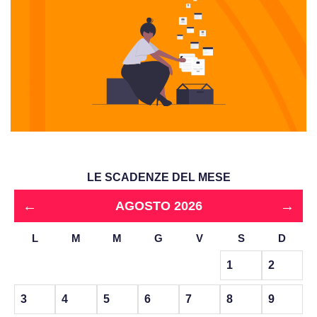
LE SCADENZE DEL MESE
←
→
AGOSTO 2026
L
M
M
G
V
S
D
1
2
3
4
5
6
7
8
9