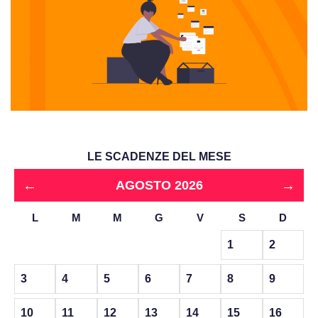
LE SCADENZE DEL MESE
←
→
AGOSTO 2026
L
M
M
G
V
S
D
1
2
3
4
5
6
7
8
9
10
11
12
13
14
15
16