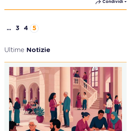
Condividi
...
3
4
5
Ultime
Notizie