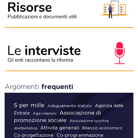
Argomenti
frequenti
5 per mille
Agenzia delle
Adeguamento statuto
Associazione di
Entrate
Agevolazioni
promozione sociale
Associazione sportiva
Attività generali
Bilancio economico
dilettantistica
Co-progettazione
Co-programmazione