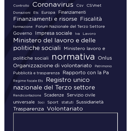
Coronavirus
CSVnet
Csv
Controllo
Finanziamenti
Donazioni
Europa
Ets
Finanziamenti e risorse
Fiscalità
Forum Nazionale del Terzo Settore
formazione
Impresa sociale
Governo
Lavoro
Iva
Ministero del lavoro e delle
politiche sociali
Ministero lavoro e
normativa
Onlus
politiche sociali
Organizzazione di volontariato
Patrimonio
Rapporto con la Pa
Pubblicità e trasparenza
Registro unico
Regime fiscale Ets
nazionale del Terzo settore
Scadenze
Servizio civile
Rendicontazione
universale
Sussidiarietà
Sport
statuti
Soci
Volontariato
Trasparenza