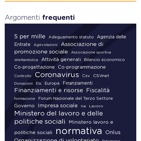
Argomenti
frequenti
5 per mille
Agenzia delle
Adeguamento statuto
Associazione di
Entrate
Agevolazioni
promozione sociale
Associazione sportiva
Attività generali
Bilancio economico
dilettantistica
Co-progettazione
Co-programmazione
Coronavirus
CSVnet
Csv
Controllo
Finanziamenti
Donazioni
Europa
Ets
Finanziamenti e risorse
Fiscalità
Forum Nazionale del Terzo Settore
formazione
Impresa sociale
Governo
Lavoro
Iva
Ministero del lavoro e delle
politiche sociali
Ministero lavoro e
normativa
Onlus
politiche sociali
Organizzazione di volontariato