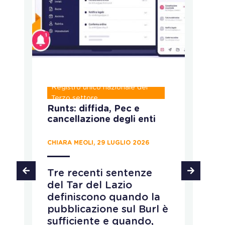
Registro unico nazionale del
P
Terzo settore
Runts: diffida, Pec e
C
cancellazione degli enti
c
p
d
CHIARA MEOLI, 29 LUGLIO 2026
MA
Tre recenti sentenze
del Tar del Lazio
L
definiscono quando la
M
pubblicazione sul Burl è
c
sufficiente e quando,