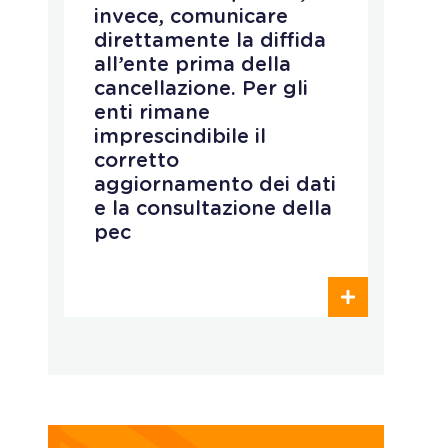
r
invece, comunicare
d
direttamente la diffida
n
all’ente prima della
d
cancellazione. Per gli
s
enti rimane
p
imprescindibile il
r
corretto
p
aggiornamento dei dati
e
e la consultazione della
e
pec
o
c