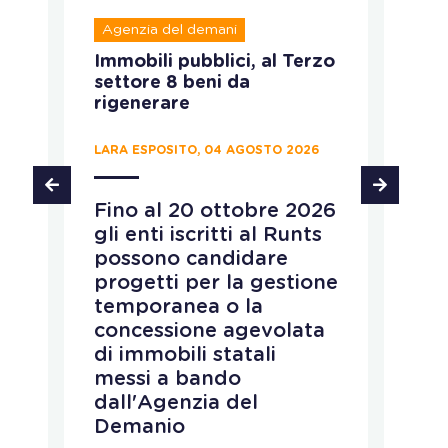
Agenzia del demani
R
Immobili pubblici, al Terzo
A
settore 8 beni da
fo
rigenerare
c
LARA ESPOSITO, 04 AGOSTO 2026
CH
Fino al 20 ottobre 2026
P
gli enti iscritti al Runts
a
possono candidare
r
progetti per la gestione
v
temporanea o la
p
concessione agevolata
p
di immobili statali
L
messi a bando
q
dall'Agenzia del
r
Demanio
c