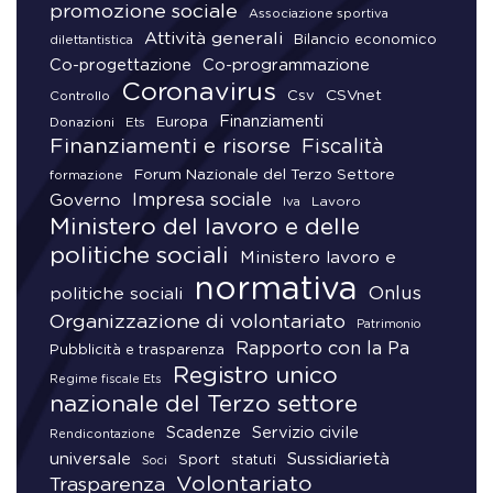
promozione sociale
Associazione sportiva
Attività generali
Bilancio economico
dilettantistica
Co-progettazione
Co-programmazione
Coronavirus
CSVnet
Csv
Controllo
Finanziamenti
Donazioni
Europa
Ets
Finanziamenti e risorse
Fiscalità
Forum Nazionale del Terzo Settore
formazione
Impresa sociale
Governo
Lavoro
Iva
Ministero del lavoro e delle
politiche sociali
Ministero lavoro e
normativa
Onlus
politiche sociali
Organizzazione di volontariato
Patrimonio
Rapporto con la Pa
Pubblicità e trasparenza
Registro unico
Regime fiscale Ets
nazionale del Terzo settore
Scadenze
Servizio civile
Rendicontazione
universale
Sussidiarietà
Sport
statuti
Soci
Volontariato
Trasparenza