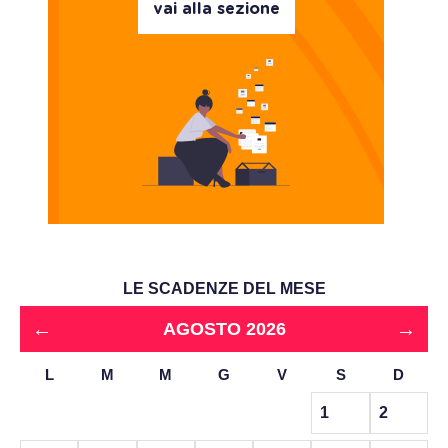
vai alla sezione
LE SCADENZE DEL MESE
←
→
AGOSTO 2026
L
M
M
G
V
S
D
1
2