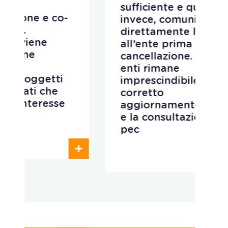
c
sufficiente e quando,
r
invece, comunicare
d
direttamente la diffida
n
all’ente prima della
d
cancellazione. Per gli
s
enti rimane
p
imprescindibile il
r
corretto
p
aggiornamento dei dati
e
e la consultazione della
e
pec
o
c