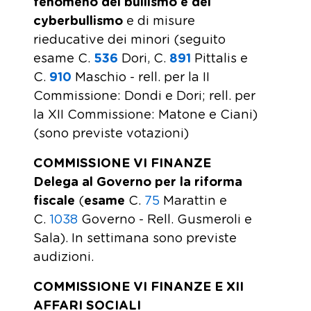
fenomeno del bullismo e del
cyberbullismo
e di misure
rieducative dei minori (seguito
esame C.
536
Dori, C.
891
Pittalis e
C.
910
Maschio - rell. per la II
Commissione: Dondi e Dori; rell. per
la XII Commissione: Matone e Ciani)
(sono previste votazioni)
COMMISSIONE VI FINANZE
Delega al Governo per la riforma
fiscale
(
esame
C.
75
Marattin e
C.
1038
Governo - Rell. Gusmeroli e
Sala). In settimana sono previste
audizioni.
COMMISSIONE VI FINANZE E XII
AFFARI SOCIALI