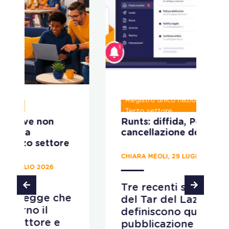
Registro unico nazionale del
P
Terzo settore
Runts: diffida, Pec e
C
cancellazione degli enti
c
p
d
CHIARA MEOLI, 29 LUGLIO 2026
MA
Tre recenti sentenze
del Tar del Lazio
L
definiscono quando la
M
pubblicazione sul Burl è