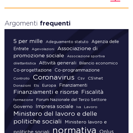
Argomenti
frequenti
5 per mille
Agenzia delle
Adeguamento statuto
Associazione di
Entrate
Agevolazioni
promozione sociale
Associazione sportiva
Attività generali
Bilancio economico
dilettantistica
Co-progettazione
Co-programmazione
Coronavirus
CSVnet
Csv
Controllo
Finanziamenti
Donazioni
Europa
Ets
Finanziamenti e risorse
Fiscalità
Forum Nazionale del Terzo Settore
formazione
Impresa sociale
Governo
Lavoro
Iva
Ministero del lavoro e delle
politiche sociali
Ministero lavoro e
normativa
Onlus
politiche sociali