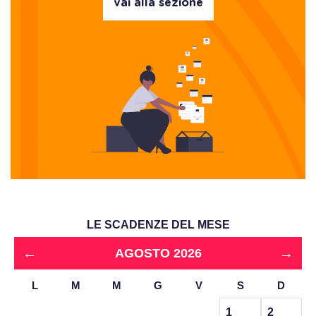
vai alla sezione
LE SCADENZE DEL MESE
←
→
AGOSTO 2026
L
M
M
G
V
S
D
1
2