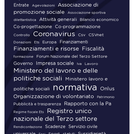
Associazione di
Entrate
Agevolazioni
promozione sociale
Associazione sportiva
Attività generali
Bilancio economico
dilettantistica
Co-progettazione
Co-programmazione
Coronavirus
CSVnet
Csv
Controllo
Finanziamenti
Donazioni
Europa
Ets
Finanziamenti e risorse
Fiscalità
Forum Nazionale del Terzo Settore
formazione
Impresa sociale
Governo
Lavoro
Iva
Ministero del lavoro e delle
politiche sociali
Ministero lavoro e
normativa
Onlus
politiche sociali
Organizzazione di volontariato
Patrimonio
Rapporto con la Pa
Pubblicità e trasparenza
Registro unico
Regime fiscale Ets
nazionale del Terzo settore
Scadenze
Servizio civile
Rendicontazione
universale
Sussidiarietà
Sport
statuti