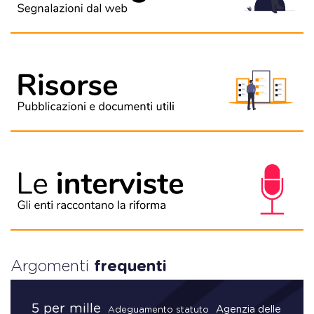
Argomenti
frequenti
5 per mille
Agenzia delle
Adeguamento statuto