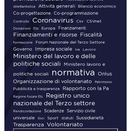
Attività generali
Bilancio economico
dilettantistica
Co-progettazione
Co-programmazione
Coronavirus
CSVnet
Csv
Controllo
Finanziamenti
Donazioni
Europa
Ets
Finanziamenti e risorse
Fiscalità
Forum Nazionale del Terzo Settore
formazione
Impresa sociale
Governo
Lavoro
Iva
Ministero del lavoro e delle
politiche sociali
Ministero lavoro e
normativa
Onlus
politiche sociali
Organizzazione di volontariato
Patrimonio
Rapporto con la Pa
Pubblicità e trasparenza
Registro unico
Regime fiscale Ets
nazionale del Terzo settore
Scadenze
Servizio civile
Rendicontazione
universale
Sussidiarietà
Sport
statuti
Soci
Volontariato
Trasparenza