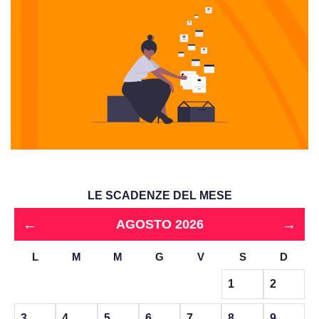
LE SCADENZE DEL MESE
←
→
AGOSTO 2026
L
M
M
G
V
S
D
1
2
3
4
5
6
7
8
9