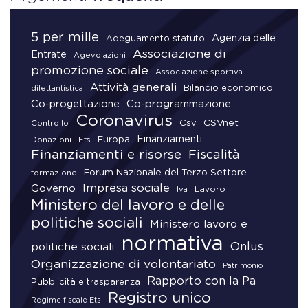
5 per mille
Agenzia delle
Adeguamento statuto
Associazione di
Entrate
Agevolazioni
promozione sociale
Associazione sportiva
Attività generali
Bilancio economico
dilettantistica
Co-progettazione
Co-programmazione
Coronavirus
CSVnet
Csv
Controllo
Finanziamenti
Donazioni
Europa
Ets
Finanziamenti e risorse
Fiscalità
Forum Nazionale del Terzo Settore
formazione
Impresa sociale
Governo
Lavoro
Iva
Ministero del lavoro e delle
politiche sociali
Ministero lavoro e
normativa
Onlus
politiche sociali
Organizzazione di volontariato
Patrimonio
Rapporto con la Pa
Pubblicità e trasparenza
Registro unico
Regime fiscale Ets