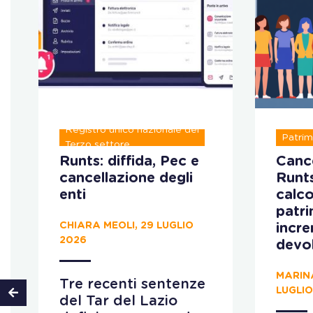
Registro unico nazionale del
Patrim
Terzo settore
Runts: diffida, Pec e
Cance
cancellazione degli
Runt
enti
calco
patr
CHIARA MEOLI, 29 LUGLIO
incr
2026
devo
MARIN
Tre recenti sentenze
LUGLIO
del Tar del Lazio