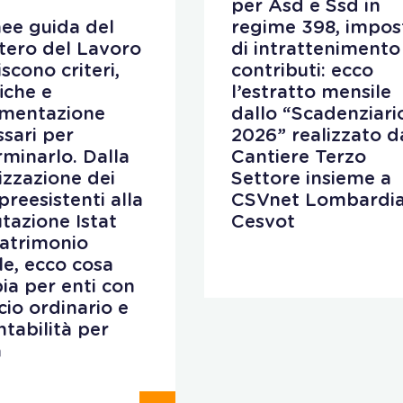
per Asd e Ssd in
nee guida del
regime 398, impos
tero del Lavoro
di intrattenimento
iscono criteri,
contributi: ecco
fiche e
l’estratto mensile
mentazione
dallo “Scadenziari
sari per
2026” realizzato d
minarlo. Dalla
Cantiere Terzo
lizzazione dei
Settore insieme a
preesistenti alla
CSVnet Lombardia
utazione Istat
Cesvot
patrimonio
ale, ecco cosa
ia per enti con
cio ordinario e
ntabilità per
a