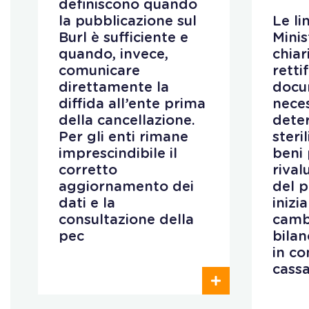
definiscono quando
la pubblicazione sul
Le li
Burl è sufficiente e
Minis
quando, invece,
chiar
comunicare
retti
direttamente la
docu
diffida all’ente prima
neces
della cancellazione.
deter
Per gli enti rimane
steri
imprescindibile il
beni 
corretto
rival
aggiornamento dei
del 
dati e la
inizi
consultazione della
camb
pec
bilan
in co
cass