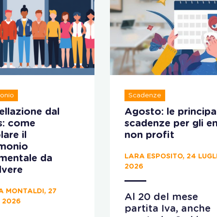
onio
Scadenze
llazione dal
Agosto: le principal
s: come
scadenze per gli en
lare il
non profit
imonio
LARA ESPOSITO, 24 LUGL
ementale da
2026
lvere
A MONTALDI, 27
Al 20 del mese
 2026
partita Iva, anche