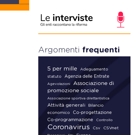
Argomenti
frequenti
5 per mille
Adeguamento
Agenzia delle Entrate
statuto
Associazione di
Agevolazioni
promozione sociale
Associazione sportiva dilettantistica
Attività generali
Bilancio
Co-progettazione
economico
Co-programmazione
Controllo
Coronavirus
CSVnet
Csv