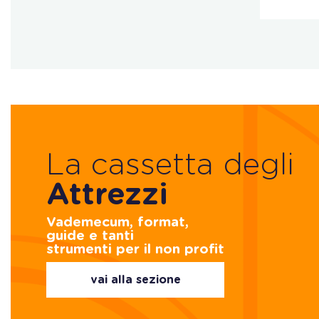
La cassetta degli
Attrezzi
Vademecum, format,
guide e tanti
strumenti per il non profit
vai alla sezione