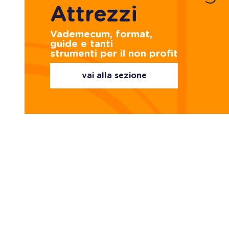
Attrezzi
Vademecum, format,
guide e tanti
strumenti per il non profit
vai alla sezione