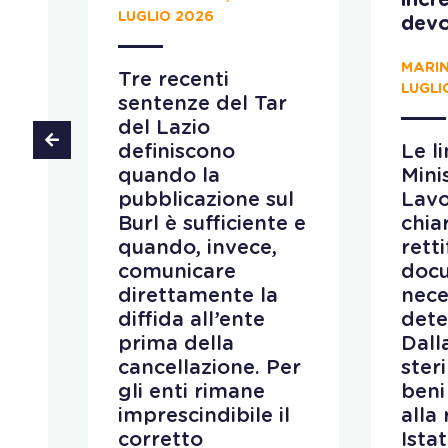
incr
LUGLIO 2026
devo
MARIN
Tre recenti
LUGLI
sentenze del Tar
 al
del Lazio
ino
definiscono
Le l
quando la
Mini
pubblicazione sul
Lav
e
Burl è sufficiente e
chiar
quando, invece,
retti
comunicare
doc
direttamente la
nece
a
diffida all’ente
dete
prima della
Dall
cancellazione. Per
ster
gli enti rimane
beni
i e
imprescindibile il
alla
corretto
Istat