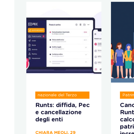
Registro unico
nazionale del Terzo
Patri
settore
ve
Runts: diffida, Pec
Canc
e cancellazione
Runt
 il
degli enti
calco
patr
CHIARA MEOLI, 29