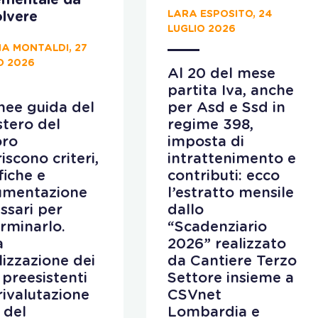
ementale da
LARA ESPOSITO, 24
lvere
LUGLIO 2026
A MONTALDI, 27
O 2026
Al 20 del mese
partita Iva, anche
inee guida del
per Asd e Ssd in
stero del
regime 398,
oro
imposta di
iscono criteri,
intrattenimento e
fiche e
contributi: ecco
umentazione
l’estratto mensile
ssari per
dallo
rminarlo.
“Scadenziario
a
2026” realizzato
ilizzazione dei
da Cantiere Terzo
 preesistenti
Settore insieme a
 rivalutazione
CSVnet
 del
Lombardia e