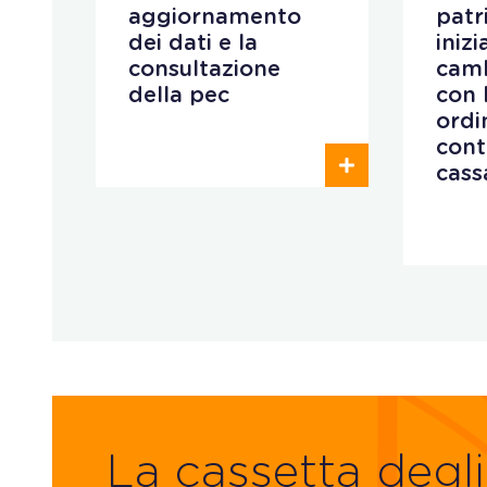
aggiornamento
patr
i
dei dati e la
iniz
consultazione
camb
della pec
con 
ordi
cont
cass
La cassetta degli