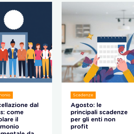
monio
Scadenze
ellazione dal
Agosto: le
s: come
principali scadenze
lare il
per gli enti non
imonio
profit