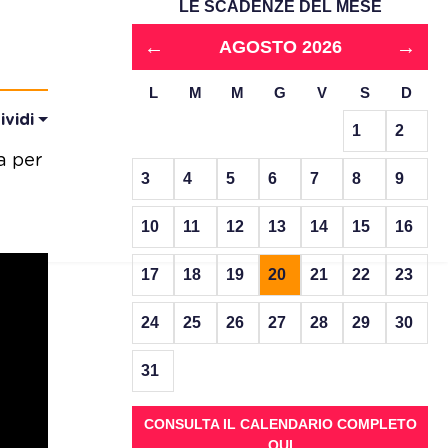
LE SCADENZE DEL MESE
←
→
AGOSTO 2026
L
M
M
G
V
S
D
ividi
1
2
a per
3
4
5
6
7
8
9
10
11
12
13
14
15
16
17
18
19
20
21
22
23
24
25
26
27
28
29
30
31
CONSULTA IL CALENDARIO COMPLETO
QUI