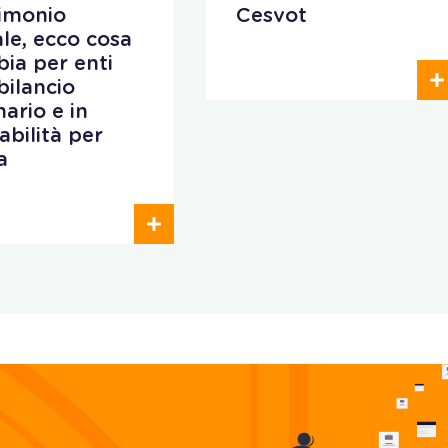
imonio
Cesvot
iale, ecco cosa
ia per enti
bilancio
nario e in
abilità per
a