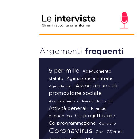
Argomenti
frequenti
5 per mille
Adeguamento
Agenzia delle Entrate
statuto
Associazione di
Agevolazioni
promozione sociale
Associazione sportiva dilettantistica
Attività generali
Bilancio
Co-progettazione
economico
Co-programmazione
Controllo
Coronavirus
CSVnet
Csv