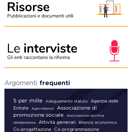
Argomenti
frequenti
5 per mille
Agenzia delle
Adeguamento statuto
Associazione di
Entrate
Agevolazioni
promozione sociale
Associazione sportiva
Attività generali
Bilancio economico
dilettantistica
Co-progettazione
Co-programmazione