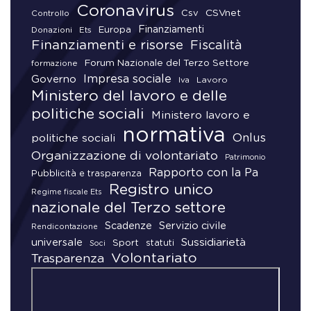
Coronavirus
CSVnet
Csv
Controllo
Finanziamenti
Donazioni
Europa
Ets
Finanziamenti e risorse
Fiscalità
Forum Nazionale del Terzo Settore
formazione
Impresa sociale
Governo
Lavoro
Iva
Ministero del lavoro e delle
politiche sociali
Ministero lavoro e
normativa
Onlus
politiche sociali
Organizzazione di volontariato
Patrimonio
Rapporto con la Pa
Pubblicità e trasparenza
Registro unico
Regime fiscale Ets
nazionale del Terzo settore
Scadenze
Servizio civile
Rendicontazione
universale
Sussidiarietà
Sport
statuti
Soci
Volontariato
Trasparenza