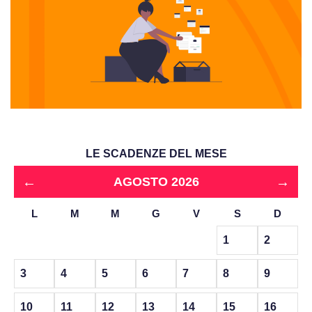
LE SCADENZE DEL MESE
←
→
AGOSTO 2026
L
M
M
G
V
S
D
1
2
3
4
5
6
7
8
9
10
11
12
13
14
15
16