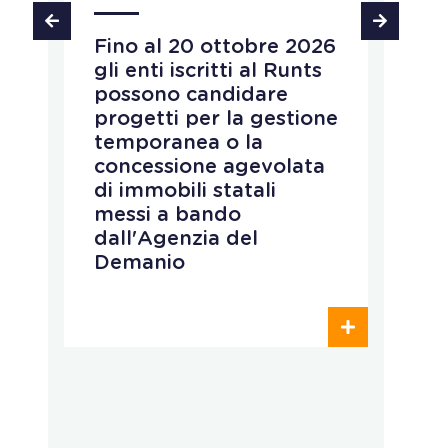
Fino al 20 ottobre 2026
P
gli enti iscritti al Runts
a
possono candidare
r
progetti per la gestione
v
temporanea o la
p
concessione agevolata
p
di immobili statali
L
messi a bando
q
dall'Agenzia del
r
Demanio
c
p
o
d