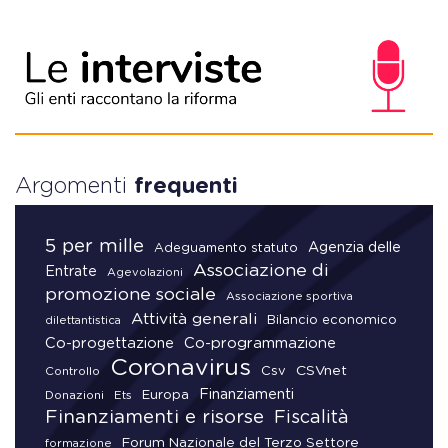
Argomenti
frequenti
5 per mille
Agenzia delle
Adeguamento statuto
Associazione di
Entrate
Agevolazioni
promozione sociale
Associazione sportiva
Attività generali
Bilancio economico
dilettantistica
Co-progettazione
Co-programmazione
Coronavirus
CSVnet
Csv
Controllo
Finanziamenti
Donazioni
Europa
Ets
Finanziamenti e risorse
Fiscalità
Forum Nazionale del Terzo Settore
formazione