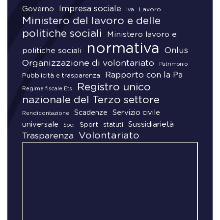
Impresa sociale
Governo
Lavoro
Iva
Ministero del lavoro e delle
politiche sociali
Ministero lavoro e
normativa
Onlus
politiche sociali
Organizzazione di volontariato
Patrimonio
Rapporto con la Pa
Pubblicità e trasparenza
Registro unico
Regime fiscale Ets
nazionale del Terzo settore
Scadenze
Servizio civile
Rendicontazione
universale
Sussidiarietà
Sport
statuti
Soci
Volontariato
Trasparenza