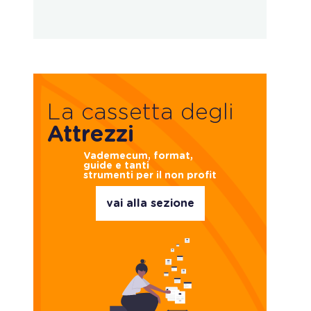
La cassetta degli
Attrezzi
Vademecum, format,
guide e tanti
strumenti per il non profit
vai alla sezione