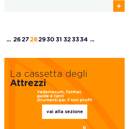
...
26
27
28
29
30
31
32
33
34
...
La cassetta degli
Attrezzi
Vademecum, format,
guide e tanti
strumenti per il non profit
vai alla sezione