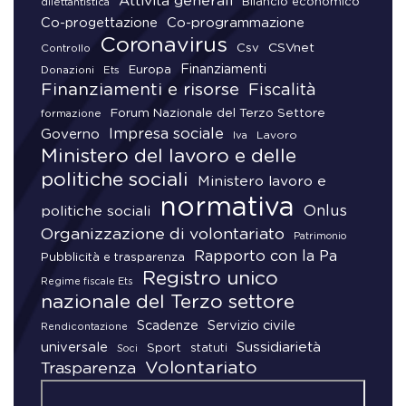
Attività generali
Bilancio economico
dilettantistica
Co-progettazione
Co-programmazione
Coronavirus
CSVnet
Csv
Controllo
Finanziamenti
Donazioni
Europa
Ets
Finanziamenti e risorse
Fiscalità
Forum Nazionale del Terzo Settore
formazione
Impresa sociale
Governo
Lavoro
Iva
Ministero del lavoro e delle
politiche sociali
Ministero lavoro e
normativa
Onlus
politiche sociali
Organizzazione di volontariato
Patrimonio
Rapporto con la Pa
Pubblicità e trasparenza
Registro unico
Regime fiscale Ets
nazionale del Terzo settore
Scadenze
Servizio civile
Rendicontazione
universale
Sussidiarietà
Sport
statuti
Soci
Volontariato
Trasparenza