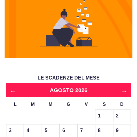
LE SCADENZE DEL MESE
←
→
AGOSTO 2026
L
M
M
G
V
S
D
1
2
3
4
5
6
7
8
9