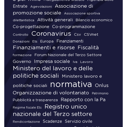
Associazione di
Entrate
Agevolazioni
promozione sociale
Associazione sportiva
Attività generali
Bilancio economico
dilettantistica
Co-progettazione
Co-programmazione
Coronavirus
CSVnet
Csv
Controllo
Finanziamenti
Donazioni
Europa
Ets
Finanziamenti e risorse
Fiscalità
Forum Nazionale del Terzo Settore
formazione
Impresa sociale
Governo
Lavoro
Iva
Ministero del lavoro e delle
politiche sociali
Ministero lavoro e
normativa
Onlus
politiche sociali
Organizzazione di volontariato
Patrimonio
Rapporto con la Pa
Pubblicità e trasparenza
Registro unico
Regime fiscale Ets
nazionale del Terzo settore
Scadenze
Servizio civile
Rendicontazione