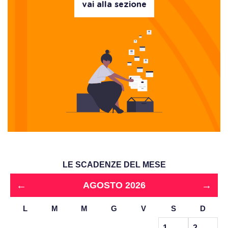
vai alla sezione
LE SCADENZE DEL MESE
←
→
AGOSTO 2026
L
M
M
G
V
S
D
1
2