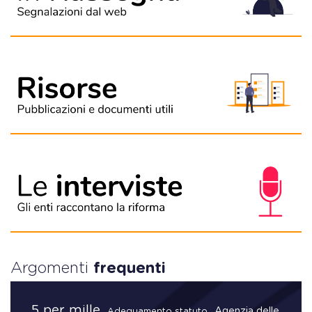
Argomenti
frequenti
5 per mille
Agenzia delle
Adeguamento statuto