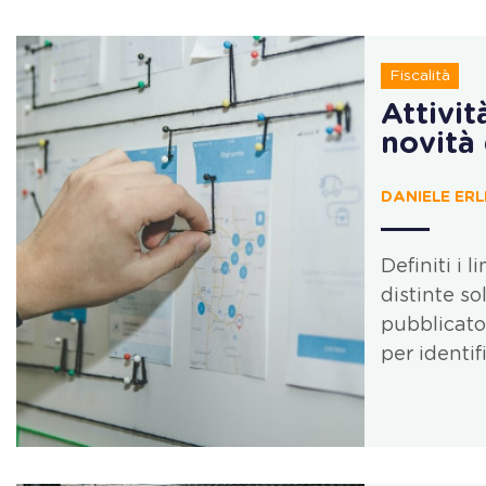
Fiscalità
Attivit
novità
DANIELE ERL
Definiti i 
distinte s
pubblicato 
per identif