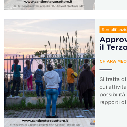
Semplificazio
Approva
il Terz
CHIARA MEOL
Si tratta d
cui attivit
possibilità
rapporti di