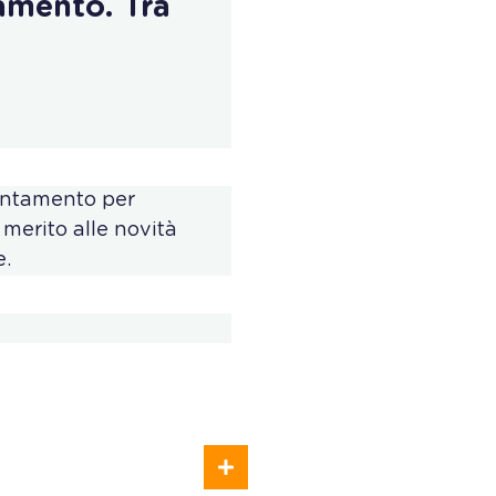
iamento. Tra
puntamento per
 merito alle novità
e.