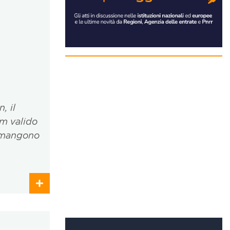
, il
cm valido
rimangono