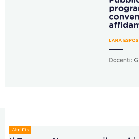
Pubbli
progra
conven
affida
LARA ESPOSI
Docenti: G
Altri Ets