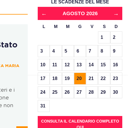
LE SCADENZE DEL MESE
←
→
AGOSTO 2026
L
M
M
G
V
S
D
1
2
Stato
3
4
5
6
7
8
9
10
11
12
13
14
15
16
CA MARIA
17
18
19
20
21
22
23
eri e i
24
25
26
27
28
29
30
ione
 e non
31
CONSULTA IL CALENDARIO COMPLETO
QUI