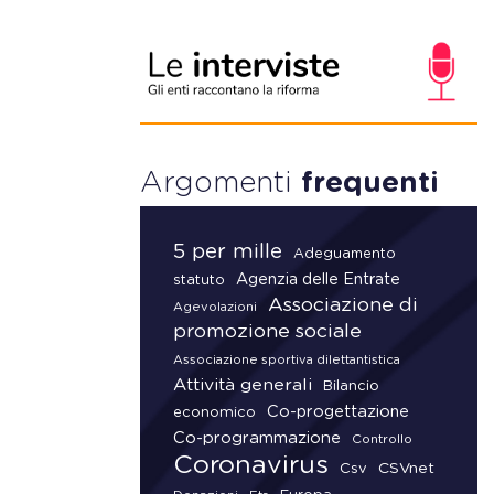
Argomenti
frequenti
5 per mille
Adeguamento
Agenzia delle Entrate
statuto
Associazione di
Agevolazioni
promozione sociale
Associazione sportiva dilettantistica
Attività generali
Bilancio
Co-progettazione
economico
Co-programmazione
Controllo
Coronavirus
CSVnet
Csv