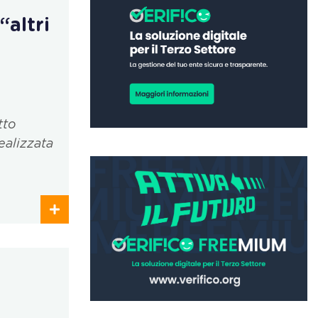
“altri
tto
ealizzata