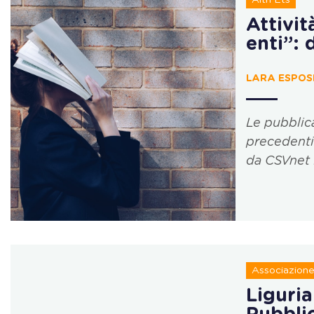
Attivit
enti”: 
LARA ESPOS
Le pubblica
precedenti 
da CSVnet 
Associazione 
Liguria