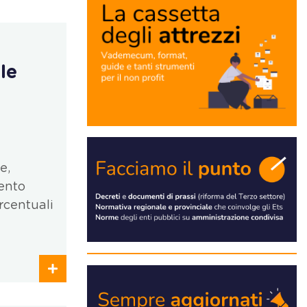
le
e,
mento
rcentuali