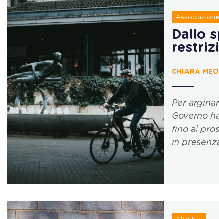
Associazione 
Dallo s
restriz
CHIARA MEOL
Per arginar
Governo ha
fino al pro
in presenz
Altri Ets