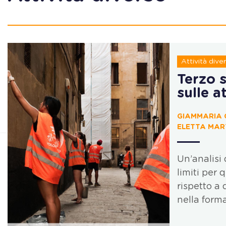
Attività dive
Terzo s
sulle a
GIAMMARIA 
ELETTA MART
Un’analisi 
limiti per 
rispetto a
nella form