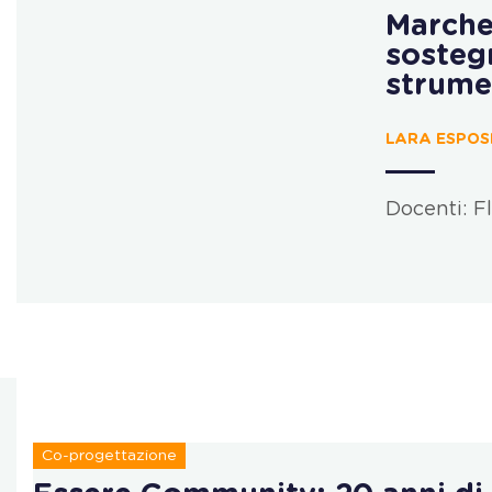
Marche 
sostegn
strumen
LARA ESPOSI
Docenti: F
Co-progettazione