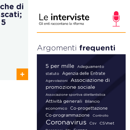
iche di
scati;
 5
Argomenti
frequenti
5 per mille
Adeguamento
Agenzia delle Entrate
statuto
Associazione di
Agevolazioni
promozione sociale
Associazione sportiva dilettantistica
Attività generali
Bilancio
Co-progettazione
economico
Co-programmazione
Controllo
Coronavirus
CSVnet
Csv