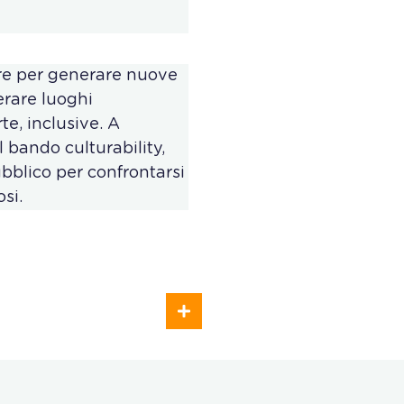
ire per generare nuove
nerare luoghi
te, inclusive. A
 bando culturability,
blico per confrontarsi
si.