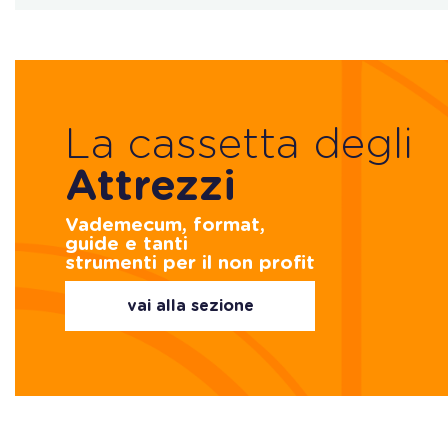
La cassetta degli
Attrezzi
Vademecum, format,
guide e tanti
strumenti per il non profit
vai alla sezione