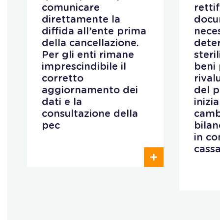
comunicare
retti
direttamente la
docu
diffida all’ente prima
neces
della cancellazione.
deter
Per gli enti rimane
steri
imprescindibile il
beni 
corretto
rival
aggiornamento dei
del 
dati e la
inizi
consultazione della
camb
pec
bilan
in co
cass