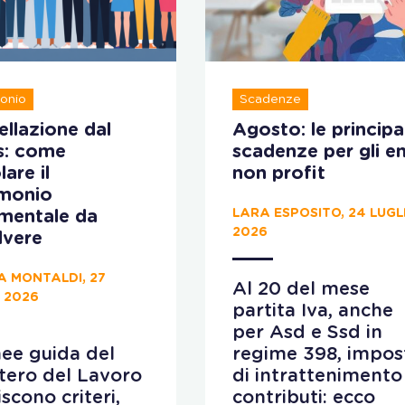
onio
Scadenze
llazione dal
Agosto: le principal
s: come
scadenze per gli en
lare il
non profit
imonio
LARA ESPOSITO, 24 LUGL
ementale da
2026
lvere
A MONTALDI, 27
Al 20 del mese
 2026
partita Iva, anche
per Asd e Ssd in
nee guida del
regime 398, impos
tero del Lavoro
di intrattenimento
iscono criteri,
contributi: ecco