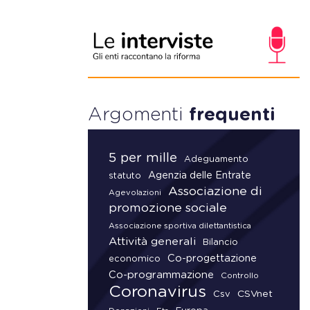
Argomenti
frequenti
5 per mille
Adeguamento
Agenzia delle Entrate
statuto
Associazione di
Agevolazioni
promozione sociale
Associazione sportiva dilettantistica
Attività generali
Bilancio
Co-progettazione
economico
Co-programmazione
Controllo
Coronavirus
CSVnet
Csv