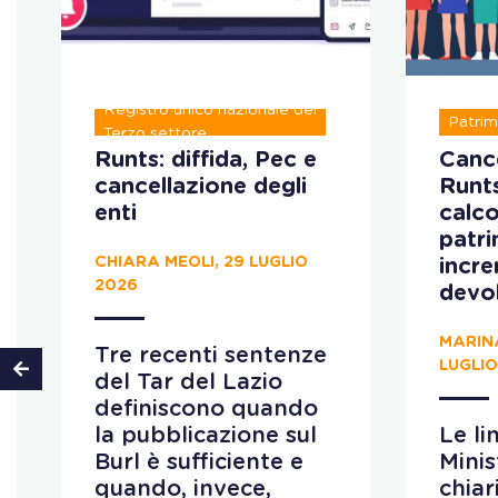
Registro unico nazionale del
Patrim
Terzo settore
Runts: diffida, Pec e
Cance
cancellazione degli
Runt
enti
calco
patr
CHIARA MEOLI, 29 LUGLIO
incr
2026
devo
MARIN
Tre recenti sentenze
LUGLIO
del Tar del Lazio
definiscono quando
la pubblicazione sul
Le li
Burl è sufficiente e
Minis
quando, invece,
chiar