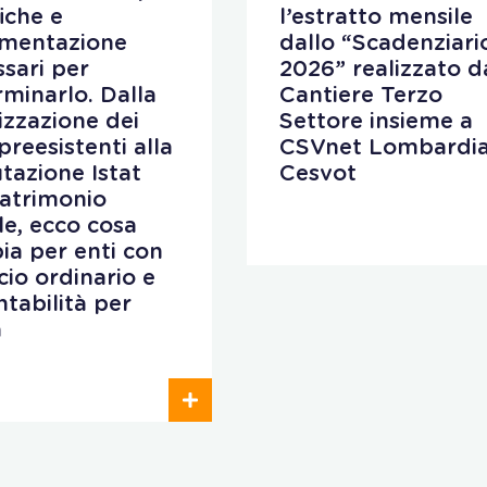
fiche e
l’estratto mensile
mentazione
dallo “Scadenziari
sari per
2026” realizzato d
minarlo. Dalla
Cantiere Terzo
lizzazione dei
Settore insieme a
preesistenti alla
CSVnet Lombardia
utazione Istat
Cesvot
patrimonio
ale, ecco cosa
ia per enti con
cio ordinario e
ntabilità per
a