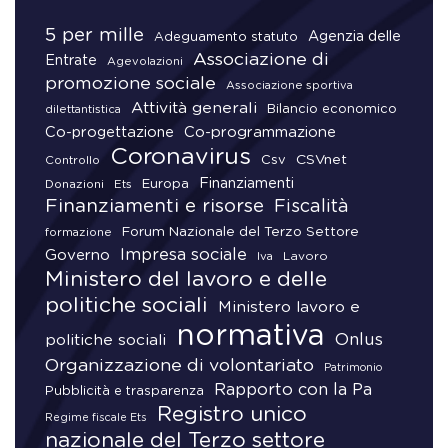
5 per mille
Agenzia delle
Adeguamento statuto
Associazione di
Entrate
Agevolazioni
promozione sociale
Associazione sportiva
Attività generali
Bilancio economico
dilettantistica
Co-progettazione
Co-programmazione
Coronavirus
CSVnet
Csv
Controllo
Finanziamenti
Donazioni
Europa
Ets
Finanziamenti e risorse
Fiscalità
Forum Nazionale del Terzo Settore
formazione
Impresa sociale
Governo
Lavoro
Iva
Ministero del lavoro e delle
politiche sociali
Ministero lavoro e
normativa
Onlus
politiche sociali
Organizzazione di volontariato
Patrimonio
Rapporto con la Pa
Pubblicità e trasparenza
Registro unico
Regime fiscale Ets
nazionale del Terzo settore