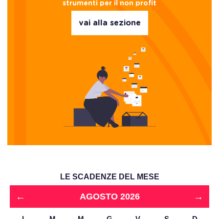
strumenti per il non profit
vai alla sezione
LE SCADENZE DEL MESE
←
→
AGOSTO 2026
L
M
M
G
V
S
D