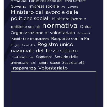
Forum Nazionale del Terzo Settore
formazione
Impresa sociale
Governo
Lavoro
Iva
Ministero del lavoro e delle
politiche sociali
Ministero lavoro e
normativa
Onlus
politiche sociali
Organizzazione di volontariato
Patrimonio
Rapporto con la Pa
Pubblicità e trasparenza
Registro unico
Regime fiscale Ets
nazionale del Terzo settore
Scadenze
Servizio civile
Rendicontazione
universale
Sussidiarietà
Sport
statuti
Soci
Volontariato
Trasparenza