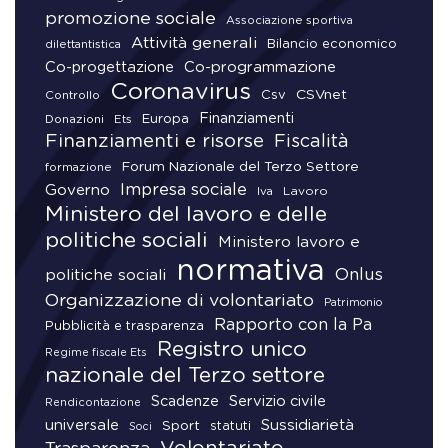
promozione sociale
Associazione sportiva
Attività generali
Bilancio economico
dilettantistica
Co-progettazione
Co-programmazione
Coronavirus
CSVnet
Csv
Controllo
Finanziamenti
Donazioni
Europa
Ets
Finanziamenti e risorse
Fiscalità
Forum Nazionale del Terzo Settore
formazione
Impresa sociale
Governo
Lavoro
Iva
Ministero del lavoro e delle
politiche sociali
Ministero lavoro e
normativa
Onlus
politiche sociali
Organizzazione di volontariato
Patrimonio
Rapporto con la Pa
Pubblicità e trasparenza
Registro unico
Regime fiscale Ets
nazionale del Terzo settore
Scadenze
Servizio civile
Rendicontazione
universale
Sussidiarietà
Sport
statuti
Soci
Volontariato