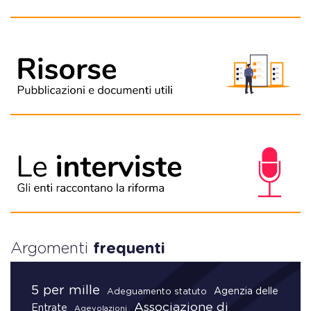
Argomenti
frequenti
5 per mille
Agenzia delle
Adeguamento statuto
Associazione di
Entrate
Agevolazioni