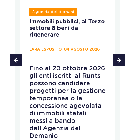
Agenzia del demani
R
Immobili pubblici, al Terzo
A
settore 8 beni da
fo
rigenerare
c
LARA ESPOSITO, 04 AGOSTO 2026
CH
Fino al 20 ottobre 2026
P
gli enti iscritti al Runts
a
possono candidare
r
progetti per la gestione
v
temporanea o la
p
concessione agevolata
p
di immobili statali
L
messi a bando
q
dall'Agenzia del
r
Demanio
c