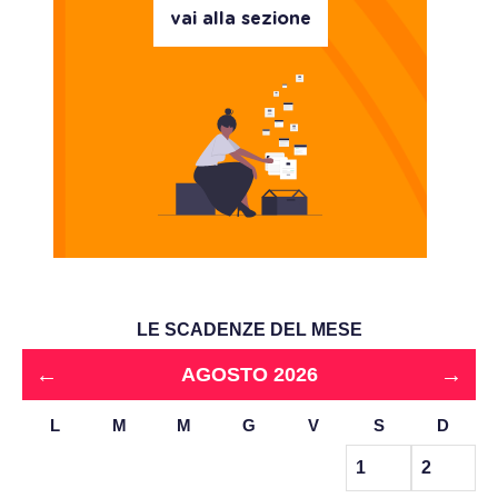
vai alla sezione
LE SCADENZE DEL MESE
←
→
AGOSTO 2026
L
M
M
G
V
S
D
1
2