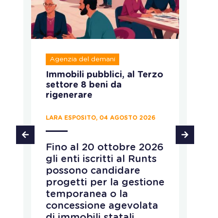
Agenzia del demani
R
Immobili pubblici, al Terzo
A
settore 8 beni da
fo
rigenerare
c
LARA ESPOSITO, 04 AGOSTO 2026
CH
Fino al 20 ottobre 2026
P
gli enti iscritti al Runts
a
possono candidare
r
progetti per la gestione
v
temporanea o la
p
concessione agevolata
p
di immobili statali
L