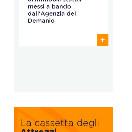
messi a bando
q
dall'Agenzia del
r
Demanio
c
p
o
d
La cassetta degli