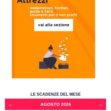
Attrezzi
Vademecum, format,
guide e tanti
strumenti per il non profit
vai alla sezione
LE SCADENZE DEL MESE
←
→
AGOSTO 2026