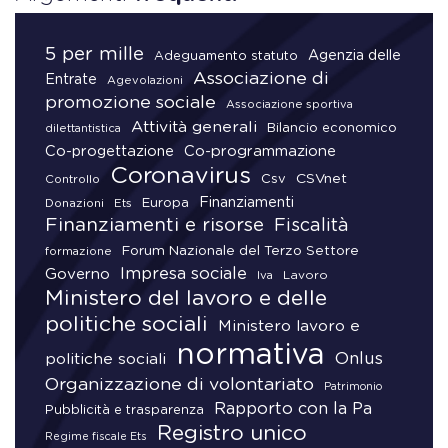
5 per mille
Agenzia delle
Adeguamento statuto
Associazione di
Entrate
Agevolazioni
promozione sociale
Associazione sportiva
Attività generali
Bilancio economico
dilettantistica
Co-progettazione
Co-programmazione
Coronavirus
CSVnet
Csv
Controllo
Finanziamenti
Donazioni
Europa
Ets
Finanziamenti e risorse
Fiscalità
Forum Nazionale del Terzo Settore
formazione
Impresa sociale
Governo
Lavoro
Iva
Ministero del lavoro e delle
politiche sociali
Ministero lavoro e
normativa
Onlus
politiche sociali
Organizzazione di volontariato
Patrimonio
Rapporto con la Pa
Pubblicità e trasparenza
Registro unico
Regime fiscale Ets