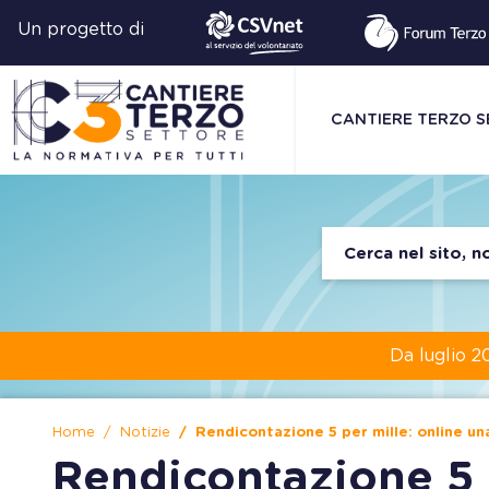
Un progetto di
CANTIERE TERZO 
Da luglio 2
Home
Notizie
Rendicontazione 5 per mille: online un
Rendicontazione 5 p