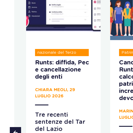
Registro unico
nazionale del Terzo
Patri
settore
ve
Runts: diffida, Pec
Canc
e cancellazione
Runt
 il
degli enti
calco
patr
CHIARA MEOLI, 29
incr
LUGLIO 2026
devo
MARIN
Tre recenti
LUGLI
sentenze del Tar
 al
del Lazio