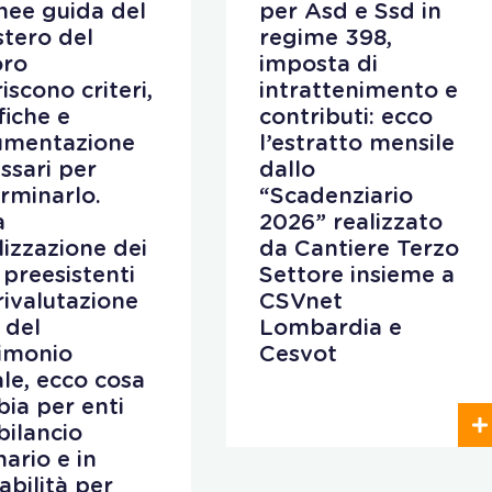
inee guida del
per Asd e Ssd in
stero del
regime 398,
oro
imposta di
iscono criteri,
intrattenimento e
fiche e
contributi: ecco
umentazione
l’estratto mensile
ssari per
dallo
rminarlo.
“Scadenziario
a
2026” realizzato
ilizzazione dei
da Cantiere Terzo
 preesistenti
Settore insieme a
 rivalutazione
CSVnet
 del
Lombardia e
imonio
Cesvot
iale, ecco cosa
ia per enti
bilancio
nario e in
abilità per