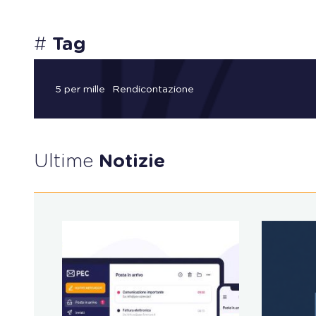
#
Tag
5 per mille
Rendicontazione
Ultime
Notizie