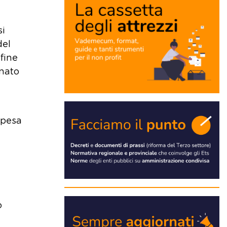
si
del
fine
onato
 spesa
o