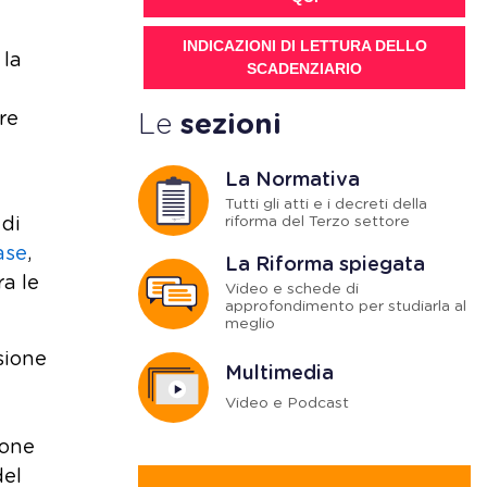
INDICAZIONI DI LETTURA DELLO
 la
SCADENZIARIO
re
Le
sezioni
La Normativa
Tutti gli atti e i decreti della
riforma del Terzo settore
 di
ase
,
La Riforma spiegata
ra le
Video e schede di
approfondimento per studiarla al
meglio
sione
Multimedia
Video e Podcast
ione
del