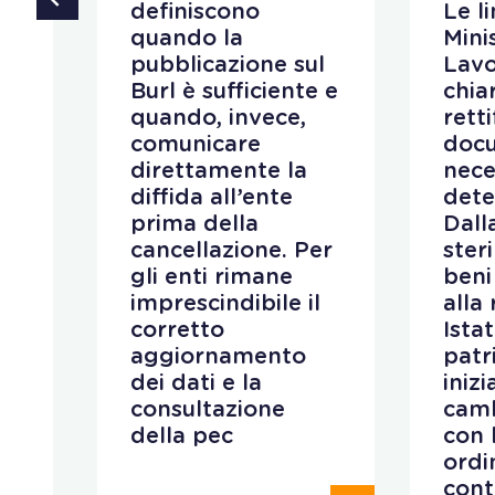
ino
definiscono
Le l
quando la
Mini
pubblicazione sul
Lav
e
Burl è sufficiente e
chiar
quando, invece,
retti
comunicare
doc
direttamente la
nece
a
diffida all’ente
dete
prima della
Dall
cancellazione. Per
ster
gli enti rimane
beni
i e
imprescindibile il
alla
corretto
Istat
aggiornamento
patr
i
dei dati e la
iniz
consultazione
camb
della pec
con 
ordi
cont