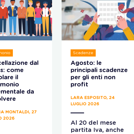
monio
Scadenze
ellazione dal
Agosto: le
s: come
principali scadenze
lare il
per gli enti non
imonio
profit
ementale da
LARA ESPOSITO, 24
lvere
LUGLIO 2026
A MONTALDI, 27
O 2026
Al 20 del mese
partita Iva, anche