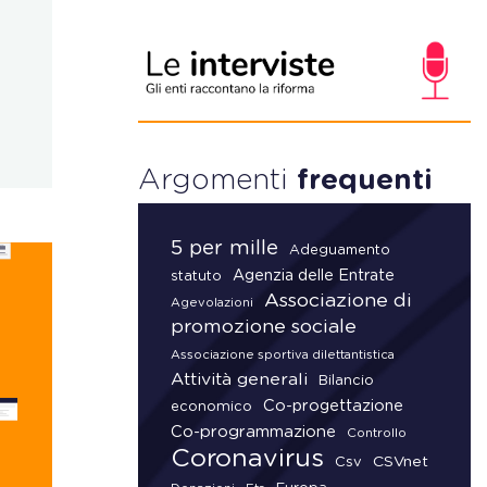
Argomenti
frequenti
5 per mille
Adeguamento
Agenzia delle Entrate
statuto
Associazione di
Agevolazioni
promozione sociale
Associazione sportiva dilettantistica
Attività generali
Bilancio
Co-progettazione
economico
Co-programmazione
Controllo
Coronavirus
CSVnet
Csv