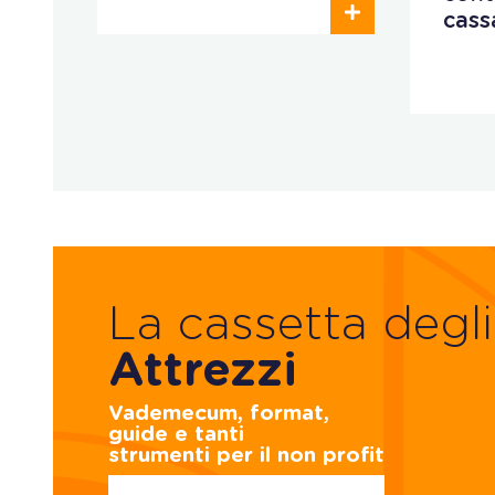
cass
La cassetta degli
Attrezzi
Vademecum, format,
guide e tanti
strumenti per il non profit