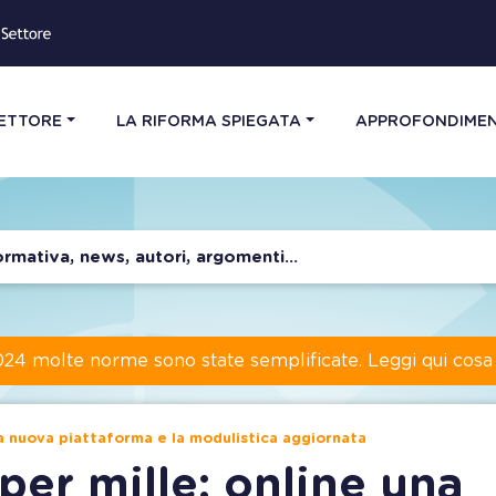
SETTORE
LA RIFORMA SPIEGATA
APPROFONDIMEN
024 molte norme sono state semplificate. Leggi qui cos
a nuova piattaforma e la modulistica aggiornata
er mille: online una