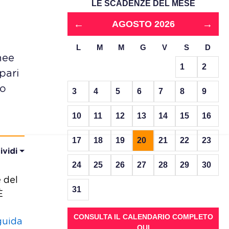
LE SCADENZE DEL MESE
←
→
AGOSTO 2026
L
M
M
G
V
S
D
nee
1
2
pari
io
3
4
5
6
7
8
9
10
11
12
13
14
15
16
17
18
19
20
21
22
23
ividi
24
25
26
27
28
29
30
 del
31
È
CONSULTA IL CALENDARIO COMPLETO
guida
QUI