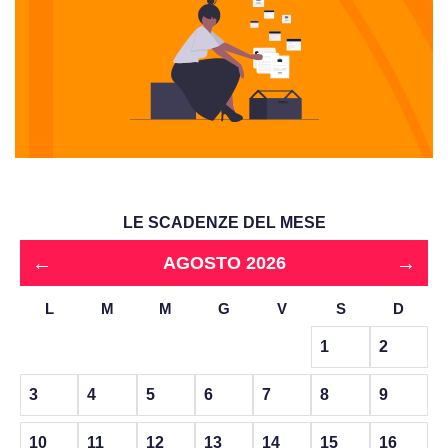
LE SCADENZE DEL MESE
←
→
AGOSTO 2026
L
M
M
G
V
S
D
1
2
3
4
5
6
7
8
9
10
11
12
13
14
15
16