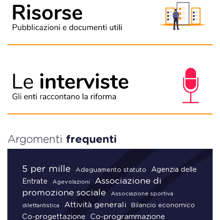
Argomenti
frequenti
5 per mille
Agenzia delle
Adeguamento statuto
Associazione di
Entrate
Agevolazioni
promozione sociale
Associazione sportiva
Attività generali
Bilancio economico
dilettantistica
Co-progettazione
Co-programmazione