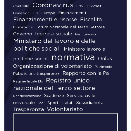
Coronavirus
CSVnet
Csv
Controllo
Finanziamenti
Donazioni
Europa
Ets
Finanziamenti e risorse
Fiscalità
Forum Nazionale del Terzo Settore
formazione
Impresa sociale
Governo
Lavoro
Iva
Ministero del lavoro e delle
politiche sociali
Ministero lavoro e
normativa
Onlus
politiche sociali
Organizzazione di volontariato
Patrimonio
Rapporto con la Pa
Pubblicità e trasparenza
Registro unico
Regime fiscale Ets
nazionale del Terzo settore
Scadenze
Servizio civile
Rendicontazione
universale
Sussidiarietà
Sport
statuti
Soci
Volontariato
Trasparenza