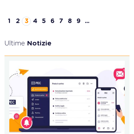
1
2
3
4
5
6
7
8
9
...
Ultime
Notizie