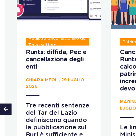
Registro unico nazionale del
Patrim
Terzo settore
Runts: diffida, Pec e
Cance
cancellazione degli
Runt
enti
calco
patr
CHIARA MEOLI, 29 LUGLIO
incr
2026
devo
MARIN
Tre recenti sentenze
LUGLIO
del Tar del Lazio
definiscono quando
la pubblicazione sul
Le li
Burl è sufficiente e
Minis