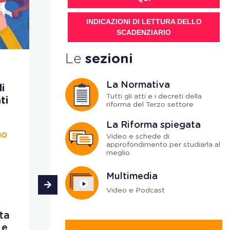
INDICAZIONI DI LETTURA DELLO
SCADENZIARIO
Le
sezioni
Social bonus
F
La Normativa
i
Social bonus, via
On
Tutti gli atti e i decreti della
ti
libera alle spese di
o
riforma del Terzo settore
funzionamento
p
c
La Riforma spiegata
IO
CHIARA MEOLI, 22 LUGLIO
o
Video e schede di
approfondimento per studiarla al
2026
meglio
LA
2
Multimedia
Secondo la nota
ministeriale il
Video e Podcast
recupero continua
D
ta
dopo i lavori,
L
 e
riconoscendo che la
p