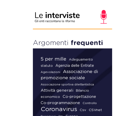
Argomenti
frequenti
5 per mille
Adeguamento
Agenzia delle Entrate
statuto
Associazione di
Agevolazioni
promozione sociale
Associazione sportiva dilettantistica
Attività generali
Bilancio
Co-progettazione
economico
Co-programmazione
Controllo
Coronavirus
CSVnet
Csv