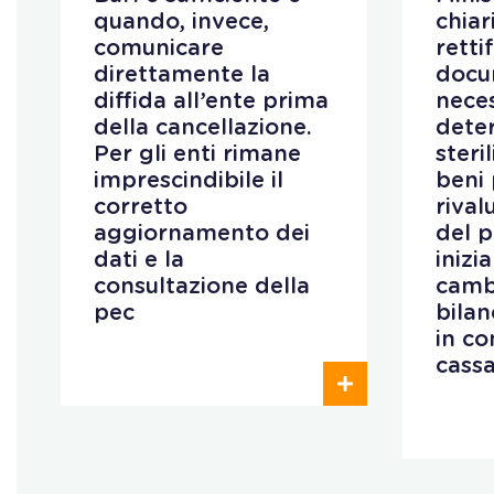
quando, invece,
chiar
comunicare
retti
direttamente la
docu
diffida all’ente prima
neces
della cancellazione.
deter
Per gli enti rimane
steri
imprescindibile il
beni 
corretto
rival
aggiornamento dei
del 
dati e la
inizi
consultazione della
camb
pec
bilan
in co
cass