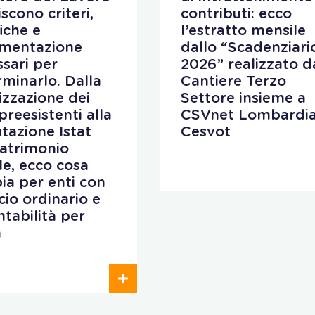
iscono criteri,
contributi: ecco
fiche e
l’estratto mensile
mentazione
dallo “Scadenziari
sari per
2026” realizzato d
minarlo. Dalla
Cantiere Terzo
lizzazione dei
Settore insieme a
preesistenti alla
CSVnet Lombardia
utazione Istat
Cesvot
patrimonio
ale, ecco cosa
ia per enti con
cio ordinario e
ntabilità per
a