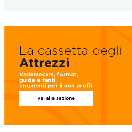
La cassetta degli
Attrezzi
Vademecum, format,
guide e tanti
strumenti per il non profit
vai alla sezione