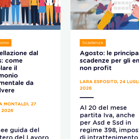
onio
Scadenze
llazione dal
Agosto: le principal
s: come
scadenze per gli en
lare il
non profit
imonio
LARA ESPOSITO, 24 LUGL
ementale da
2026
lvere
A MONTALDI, 27
Al 20 del mese
 2026
partita Iva, anche
per Asd e Ssd in
nee guida del
regime 398, impos
tero del Lavoro
di intrattenimento