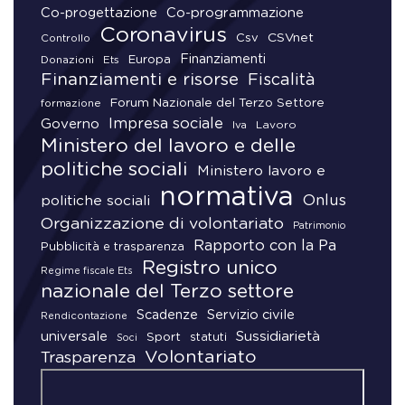
Co-progettazione
Co-programmazione
Coronavirus
CSVnet
Csv
Controllo
Finanziamenti
Donazioni
Europa
Ets
Finanziamenti e risorse
Fiscalità
Forum Nazionale del Terzo Settore
formazione
Impresa sociale
Governo
Lavoro
Iva
Ministero del lavoro e delle
politiche sociali
Ministero lavoro e
normativa
Onlus
politiche sociali
Organizzazione di volontariato
Patrimonio
Rapporto con la Pa
Pubblicità e trasparenza
Registro unico
Regime fiscale Ets
nazionale del Terzo settore
Scadenze
Servizio civile
Rendicontazione
universale
Sussidiarietà
Sport
statuti
Soci
Volontariato
Trasparenza