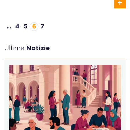
...
4
5
6
7
Ultime
Notizie