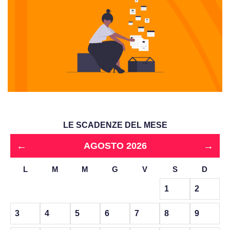
LE SCADENZE DEL MESE
←
→
AGOSTO 2026
L
M
M
G
V
S
D
1
2
3
4
5
6
7
8
9