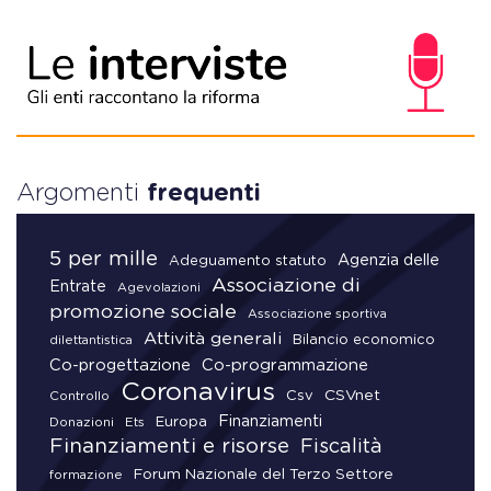
Argomenti
frequenti
5 per mille
Agenzia delle
Adeguamento statuto
Associazione di
Entrate
Agevolazioni
promozione sociale
Associazione sportiva
Attività generali
Bilancio economico
dilettantistica
Co-progettazione
Co-programmazione
Coronavirus
CSVnet
Csv
Controllo
Finanziamenti
Donazioni
Europa
Ets
Finanziamenti e risorse
Fiscalità
Forum Nazionale del Terzo Settore
formazione