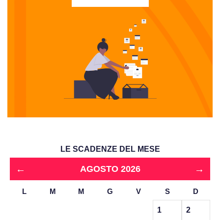
LE SCADENZE DEL MESE
←
→
AGOSTO 2026
L
M
M
G
V
S
D
1
2