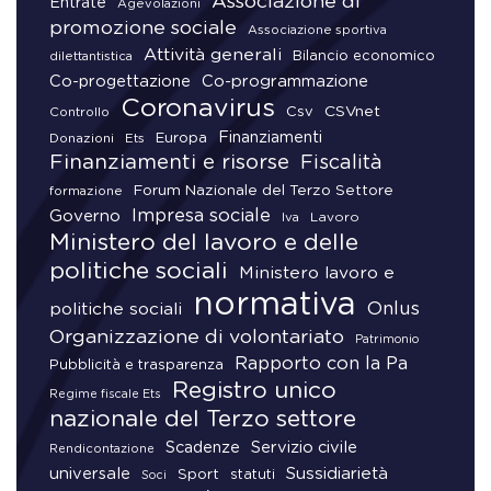
Associazione di
Entrate
Agevolazioni
promozione sociale
Associazione sportiva
Attività generali
Bilancio economico
dilettantistica
Co-progettazione
Co-programmazione
Coronavirus
CSVnet
Csv
Controllo
Finanziamenti
Donazioni
Europa
Ets
Finanziamenti e risorse
Fiscalità
Forum Nazionale del Terzo Settore
formazione
Impresa sociale
Governo
Lavoro
Iva
Ministero del lavoro e delle
politiche sociali
Ministero lavoro e
normativa
Onlus
politiche sociali
Organizzazione di volontariato
Patrimonio
Rapporto con la Pa
Pubblicità e trasparenza
Registro unico
Regime fiscale Ets
nazionale del Terzo settore
Scadenze
Servizio civile
Rendicontazione
universale
Sussidiarietà
Sport
statuti
Soci