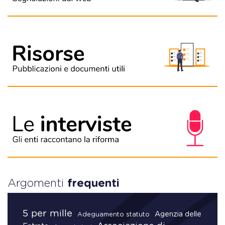
Argomenti
frequenti
5 per mille
Agenzia delle
Adeguamento statuto