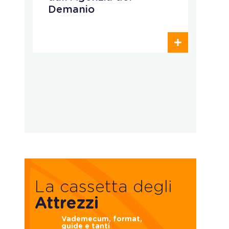
Demanio
c
p
o
d
La cassetta degli
Attrezzi
Vademecum, format,
guide e tanti