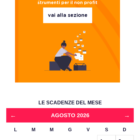
strumenti per il non profit
vai alla sezione
LE SCADENZE DEL MESE
←
→
AGOSTO 2026
L
M
M
G
V
S
D