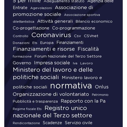
5 per mille
Agenzia delle
Adeguamento statuto
Associazione di
Entrate
Agevolazioni
promozione sociale
Associazione sportiva
Attività generali
Bilancio economico
dilettantistica
Co-progettazione
Co-programmazione
Coronavirus
CSVnet
Csv
Controllo
Finanziamenti
Donazioni
Europa
Ets
Finanziamenti e risorse
Fiscalità
Forum Nazionale del Terzo Settore
formazione
Impresa sociale
Governo
Lavoro
Iva
Ministero del lavoro e delle
politiche sociali
Ministero lavoro e
normativa
Onlus
politiche sociali
Organizzazione di volontariato
Patrimonio
Rapporto con la Pa
Pubblicità e trasparenza
Registro unico
Regime fiscale Ets
nazionale del Terzo settore
Scadenze
Servizio civile
Rendicontazione