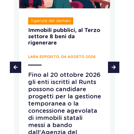
Agenzia del demani
R
Immobili pubblici, al Terzo
A
settore 8 beni da
fo
rigenerare
c
LARA ESPOSITO, 04 AGOSTO 2026
CH
Fino al 20 ottobre 2026
P
gli enti iscritti al Runts
a
possono candidare
r
progetti per la gestione
v
temporanea o la
p
concessione agevolata
p
di immobili statali
L
messi a bando
q
dall'Agenzia del
r