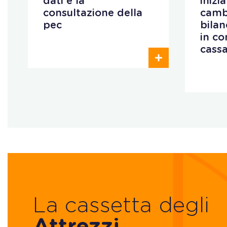
dati e la
inizi
consultazione della
camb
pec
bilan
in co
cass
La cassetta degli