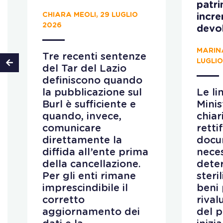
patr
CHIARA MEOLI, 29 LUGLIO
incr
2026
devo
MARIN
Tre recenti sentenze
LUGLIO
del Tar del Lazio
definiscono quando
la pubblicazione sul
Le li
Burl è sufficiente e
Minis
quando, invece,
chiar
comunicare
retti
direttamente la
docu
diffida all’ente prima
neces
della cancellazione.
deter
Per gli enti rimane
steri
imprescindibile il
beni 
corretto
rival
aggiornamento dei
del 