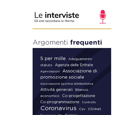
Argomenti
frequenti
5 per mille
Adeguamento
Agenzia delle Entrate
statuto
Associazione di
Agevolazioni
promozione sociale
Associazione sportiva dilettantistica
Attività generali
Bilancio
Co-progettazione
economico
Co-programmazione
Controllo
Coronavirus
CSVnet
Csv