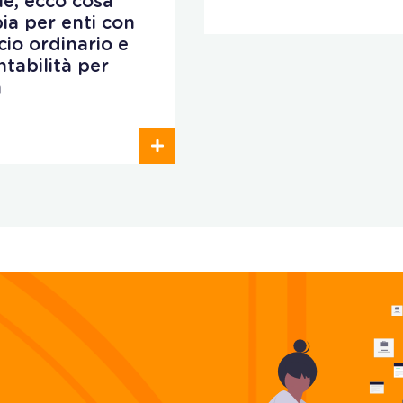
ale, ecco cosa
ia per enti con
cio ordinario e
ntabilità per
a