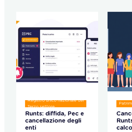
Registro unico nazionale del
Patrim
Terzo settore
Runts: diffida, Pec e
Cance
cancellazione degli
Runt
enti
calco