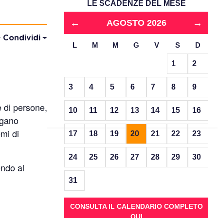
LE SCADENZE DEL MESE
←
→
AGOSTO 2026
Condividi
L
M
M
G
V
S
D
1
2
3
4
5
6
7
8
9
e di persone,
10
11
12
13
14
15
16
ugano
emi di
17
18
19
20
21
22
23
24
25
26
27
28
29
30
endo al
31
CONSULTA IL CALENDARIO COMPLETO
QUI