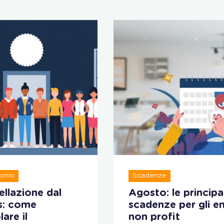
onio
Scadenze
llazione dal
Agosto: le principal
s: come
scadenze per gli en
lare il
non profit