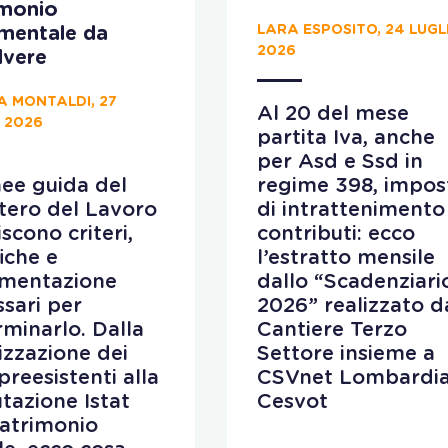
imonio
LARA ESPOSITO, 24 LUGL
ementale da
2026
lvere
A MONTALDI, 27
Al 20 del mese
 2026
partita Iva, anche
per Asd e Ssd in
nee guida del
regime 398, impos
tero del Lavoro
di intrattenimento
iscono criteri,
contributi: ecco
fiche e
l’estratto mensile
mentazione
dallo “Scadenziari
sari per
2026” realizzato d
minarlo. Dalla
Cantiere Terzo
lizzazione dei
Settore insieme a
preesistenti alla
CSVnet Lombardia
utazione Istat
Cesvot
patrimonio