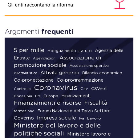
Argomenti
frequenti
5 per mille
Agenzia delle
Adeguamento statuto
Associazione di
Entrate
Agevolazioni
promozione sociale
Associazione sportiva
Attività generali
Bilancio economico
dilettantistica
Co-progettazione
Co-programmazione
Coronavirus
CSVnet
Csv
Controllo
Finanziamenti
Donazioni
Europa
Ets
Finanziamenti e risorse
Fiscalità
Forum Nazionale del Terzo Settore
formazione
Impresa sociale
Governo
Lavoro
Iva
Ministero del lavoro e delle
politiche sociali
Ministero lavoro e