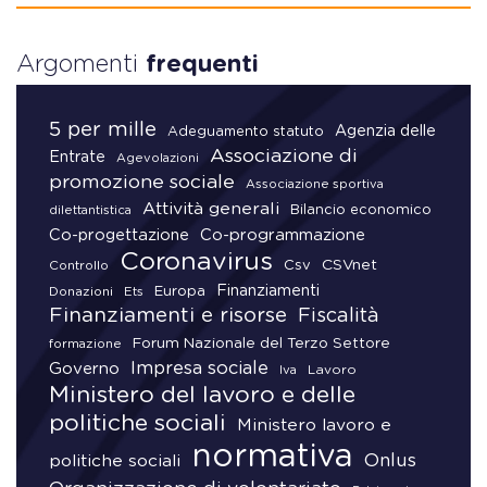
Argomenti
frequenti
5 per mille
Agenzia delle
Adeguamento statuto
Associazione di
Entrate
Agevolazioni
promozione sociale
Associazione sportiva
Attività generali
Bilancio economico
dilettantistica
Co-progettazione
Co-programmazione
Coronavirus
CSVnet
Csv
Controllo
Finanziamenti
Donazioni
Europa
Ets
Finanziamenti e risorse
Fiscalità
Forum Nazionale del Terzo Settore
formazione
Impresa sociale
Governo
Lavoro
Iva
Ministero del lavoro e delle
politiche sociali
Ministero lavoro e
normativa
Onlus
politiche sociali