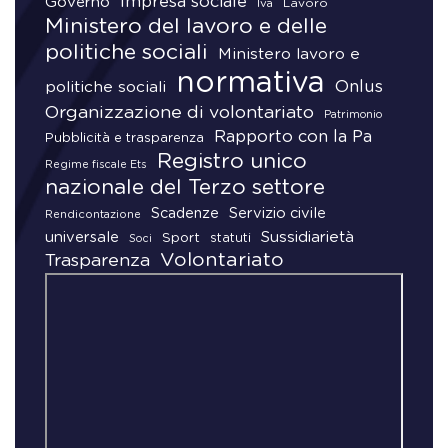
Impresa sociale
Governo
Lavoro
Iva
Ministero del lavoro e delle
politiche sociali
Ministero lavoro e
normativa
Onlus
politiche sociali
Organizzazione di volontariato
Patrimonio
Rapporto con la Pa
Pubblicità e trasparenza
Registro unico
Regime fiscale Ets
nazionale del Terzo settore
Scadenze
Servizio civile
Rendicontazione
universale
Sussidiarietà
Sport
statuti
Soci
Volontariato
Trasparenza