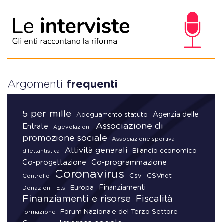
Argomenti
frequenti
5 per mille
Agenzia delle
Adeguamento statuto
Associazione di
Entrate
Agevolazioni
promozione sociale
Associazione sportiva
Attività generali
Bilancio economico
dilettantistica
Co-progettazione
Co-programmazione
Coronavirus
CSVnet
Csv
Controllo
Finanziamenti
Donazioni
Europa
Ets
Finanziamenti e risorse
Fiscalità
Forum Nazionale del Terzo Settore
formazione