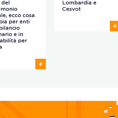
 del
Lombardia e
imonio
Cesvot
iale, ecco cosa
ia per enti
bilancio
nario e in
abilità per
a