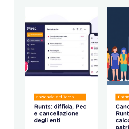
Registro unico
nazionale del Terzo
Patri
settore
ve
Runts: diffida, Pec
Canc
e cancellazione
Runt
 il
degli enti
calco
patr