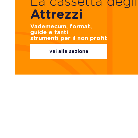
La cassetta degli
Attrezzi
Vademecum, format,
guide e tanti
strumenti per il non profit
vai alla sezione