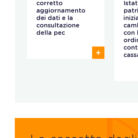
corretto
Istat
aggiornamento
patr
i
dei dati e la
iniz
consultazione
camb
della pec
con 
ordi
cont
cass