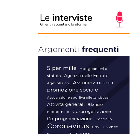
Argomenti
frequenti
5 per mille
Adeguamento
Agenzia delle Entrate
statuto
Associazione di
Agevolazioni
promozione sociale
Associazione sportiva dilettantistica
Attività generali
Bilancio
Co-progettazione
economico
Co-programmazione
Controllo
Coronavirus
CSVnet
Csv