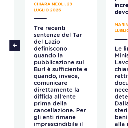
CHIARA MEOLI, 29
incr
LUGLIO 2026
devo
MARIN
Tre recenti
LUGLI
sentenze del Tar
 al
del Lazio
ino
definiscono
Le l
quando la
Mini
pubblicazione sul
Lav
e
Burl è sufficiente e
chiar
quando, invece,
retti
comunicare
doc
direttamente la
nece
a
diffida all’ente
dete
prima della
Dall
cancellazione. Per
ster
gli enti rimane
beni
i e
imprescindibile il
alla