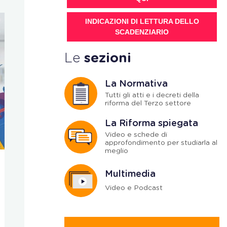
INDICAZIONI DI LETTURA DELLO
SCADENZIARIO
Le
sezioni
La Normativa
Tutti gli atti e i decreti della
riforma del Terzo settore
La Riforma spiegata
Video e schede di
approfondimento per studiarla al
meglio
Social bonus
Finanziamen
Multimedia
Social bonus, via
Online le 
Video e Podcast
libera alle spese di
operative
funzionamento
progetti 
con il F