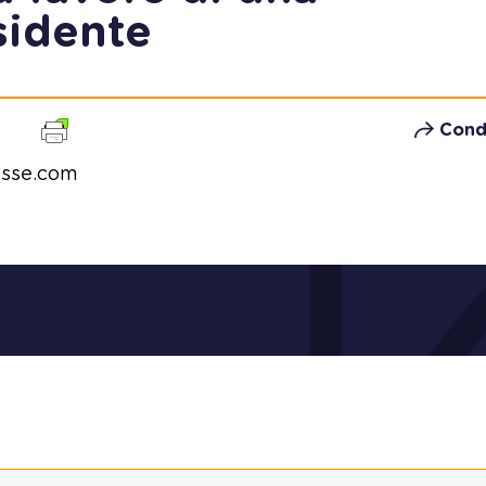
sidente
Cond
asse.com