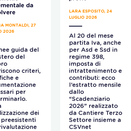
ementale da
LARA ESPOSITO, 24
lvere
LUGLIO 2026
A MONTALDI, 27
O 2026
Al 20 del mese
partita Iva, anche
inee guida del
per Asd e Ssd in
stero del
regime 398,
oro
imposta di
iscono criteri,
intrattenimento e
fiche e
contributi: ecco
umentazione
l’estratto mensile
ssari per
dallo
rminarlo.
“Scadenziario
a
2026” realizzato
ilizzazione dei
da Cantiere Terzo
 preesistenti
Settore insieme a
 rivalutazione
CSVnet