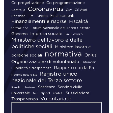
Co-progettazione
Co-programmazione
Coronavirus
CSVnet
Csv
Controllo
Finanziamenti
Donazioni
Europa
Ets
Finanziamenti e risorse
Fiscalità
Forum Nazionale del Terzo Settore
formazione
Impresa sociale
Governo
Lavoro
Iva
Ministero del lavoro e delle
politiche sociali
Ministero lavoro e
normativa
Onlus
politiche sociali
Organizzazione di volontariato
Patrimonio
Rapporto con la Pa
Pubblicità e trasparenza
Registro unico
Regime fiscale Ets
nazionale del Terzo settore
Scadenze
Servizio civile
Rendicontazione
universale
Sussidiarietà
Sport
statuti
Soci
Volontariato
Trasparenza