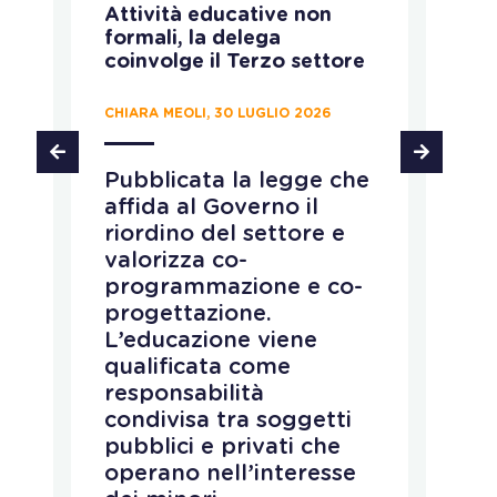
Attività educative non
Ru
formali, la delega
ca
coinvolge il Terzo settore
CH
CHIARA MEOLI, 30 LUGLIO 2026
T
Pubblicata la legge che
d
affida al Governo il
d
riordino del settore e
p
e
valorizza co-
s
programmazione e co-
i
progettazione.
d
L’educazione viene
a
qualificata come
c
responsabilità
e
condivisa tra soggetti
i
pubblici e privati che
c
operano nell’interesse
a