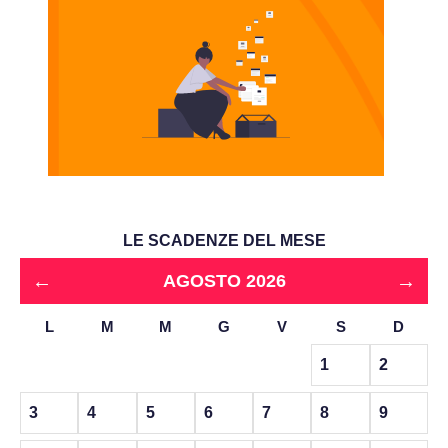
LE SCADENZE DEL MESE
←
→
AGOSTO 2026
L
M
M
G
V
S
D
1
2
3
4
5
6
7
8
9