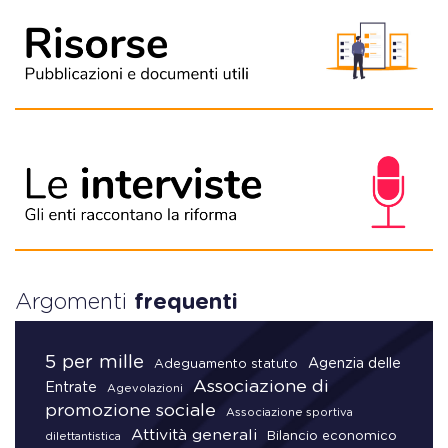
Argomenti
frequenti
5 per mille
Agenzia delle
Adeguamento statuto
Associazione di
Entrate
Agevolazioni
promozione sociale
Associazione sportiva
Attività generali
Bilancio economico
dilettantistica