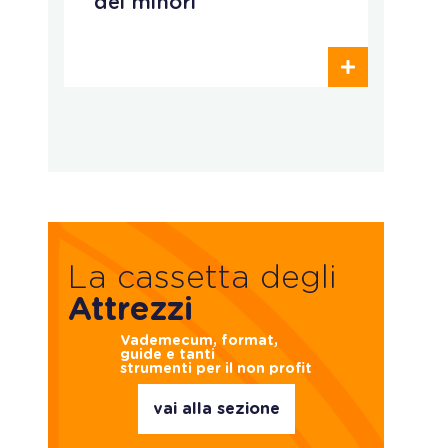
dei minori
e
p
La cassetta degli
Attrezzi
Vademecum, format,
guide e tanti
strumenti per il non profit
vai alla sezione